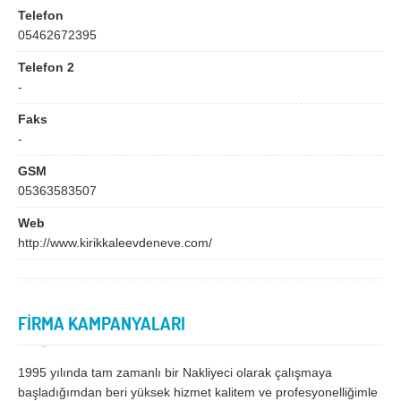
Bingöl
Bitlis
Telefon
05462672395
Bolu
Burdur
Telefon 2
Bursa
Çanakkale
-
Çankırı
Çorum
Faks
Denizli
Diyarbakır
-
Düzce
Edirne
GSM
05363583507
Elazığ
Erzincan
Web
Erzurum
Eskişehir
http://www.kirikkaleevdeneve.com/
Gaziantep
Giresun
Gümüşhane
Hakkari
FİRMA KAMPANYALARI
Hatay
Iğdır
Isparta
İstanbul
1995 yılında tam zamanlı bir Nakliyeci olarak çalışmaya
başladığımdan beri yüksek hizmet kalitem ve profesyonelliğimle