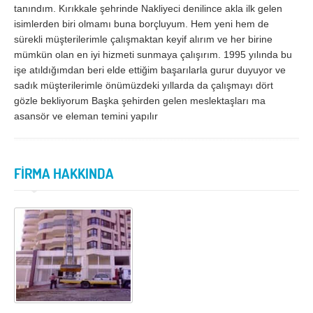
İzmir
K.Maraş
tanındım. Kırıkkale şehrinde Nakliyeci denilince akla ilk gelen
isimlerden biri olmamı buna borçluyum. Hem yeni hem de
Karabük
Karaman
sürekli müşterilerimle çalışmaktan keyif alırım ve her birine
Kars
Kastamonu
mümkün olan en iyi hizmeti sunmaya çalışırım. 1995 yılında bu
işe atıldığımdan beri elde ettiğim başarılarla gurur duyuyor ve
Kayseri
Kırıkkale
sadık müşterilerimle önümüzdeki yıllarda da çalışmayı dört
gözle bekliyorum Başka şehirden gelen meslektaşları ma
Kırklareli
Kırşehir
asansör ve eleman temini yapılır
Kilis
Kocaeli
Konya
Kütahya
FİRMA HAKKINDA
Malatya
Manisa
Mardin
Mersin
Muğla
Muş
Nevşehir
Niğde
Ordu
Osmaniye
Rize
Sakarya