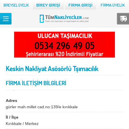
Back
TÜM NAKLİYECİLER
Adana
Adıyaman
Afyon
Ağrı
Keskin Nakliyat Asösörlü Tşımacılık
Aksaray
Amasya
Ankara
Antalya
FİRMA İLETİŞİM BİLGİLERİ
Ardahan
Artvin
Aydın
Balıkesir
Adres
gürler mah.millet cad.no:139/e kırıkkale
Bartın
Batman
İl / İlçe
Bayburt
Bilecik
Kırıkkale / Merkez