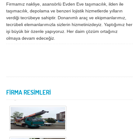
Firmamız nakliye, asansörlü Evden Eve taşımacılık, ilden ile
Samsun
Siirt
taşımacılık, depolama ve benzeri lojistik hizmetlerde yılların
verdiği tecrübeye sahiptir. Donanımlı araç ve ekipmanlarımız,
Sinop
Sivas
tecrübeli elemanlarımızla sizlerin hizmetinizdeyiz. Yaptığımız her
işi büyük bir özenle yapıyoruz. Her daim çözüm ortağınız
Şanlıurfa
Şırnak
olmaya devam edeceğiz.
Tekirdağ
Tokat
Trabzon
Tunceli
Uşak
Van
Yalova
Yozgat
Zonguldak
FİRMA RESİMLERİ
MÜŞTERİ TALEPLERİ
DEFTER
NAKLİYECİ İLANLARI