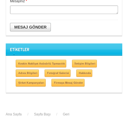
Mesajınız
*
MESAJ GÖNDER
ETİKETLER
Keskin Nakliyat Asösörlü Tşımacılık
İletişim Bilgileri
Adres Bilgileri
Fotoğraf Galerisi
Hakkında
Şirket Kampanyaları
Firmaya Mesaj Gönder
Ana Sayfa
/
Sayfa Başı
/
Geri