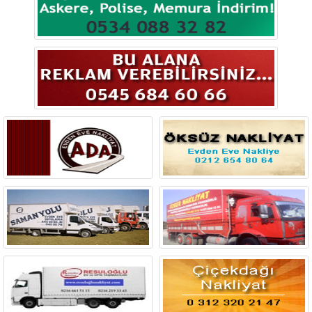
Bingöl
Bitlis
Bolu
Burdur
Bursa
Çanakkale
Çankırı
Çorum
Denizli
Diyarbakır
Düzce
Edirne
Elazığ
Erzincan
Erzurum
Eskişehir
Gaziantep
Giresun
Gümüşhane
Hakkari
Hatay
Iğdır
Isparta
İstanbul