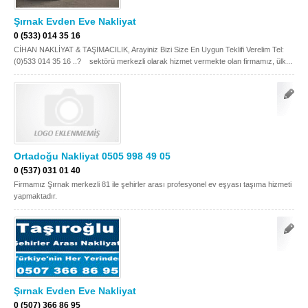
Şırnak Evden Eve Nakliyat
Samsun
Siirt
0 (533) 014 35 16
Sinop
Sivas
CİHAN NAKLİYAT & TAŞIMACILIK, Arayiniz Bizi Size En Uygun Teklifi Verelim Tel:
(0)533 014 35 16 ..? sektörü merkezli olarak hizmet vermekte olan firmamız, ülk...
Şanlıurfa
Şırnak
Tekirdağ
Tokat
Trabzon
Tunceli
Uşak
Van
Ortadoğu Nakliyat 0505 998 49 05
0 (537) 031 01 40
Yalova
Yozgat
Firmamız Şırnak merkezli 81 ile şehirler arası profesyonel ev eşyası taşıma hizmeti
yapmaktadır.
Zonguldak
MÜŞTERİ TALEPLERİ
DEFTER
Şırnak Evden Eve Nakliyat
NAKLİYECİ İLANLARI
0 (507) 366 86 95