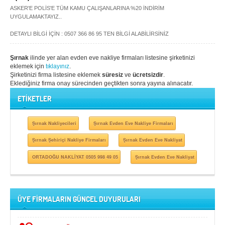
ASKER'E POLİS'E TÜM KAMU ÇALIŞANLARINA %20 İNDİRİM
UYGULAMAKTAYIZ..
DETAYLI BİLGİ İÇİN : 0507 366 86 95 TEN BİLGİ ALABİLİRSİNİZ
Şırnak
ilinde yer alan evden eve nakliye firmaları listesine şirketinizi
eklemek için
tıklayınız
.
Şirketinizi firma listesine eklemek
süresiz
ve
ücretsizdir
.
Eklediğiniz firma onay sürecinden geçtikten sonra yayına alınacatır.
ETİKETLER
Şırnak Nakliyecileri
Şırnak Evden Eve Nakliye Firmaları
Şırnak Şehiriçi Nakliye Firmaları
Şırnak Evden Eve Nakliyat
ORTADOĞU NAKLİYAT 0505 998 49 05
Şırnak Evden Eve Nakliyat
ÜYE FİRMALARIN GÜNCEL DUYURULARI