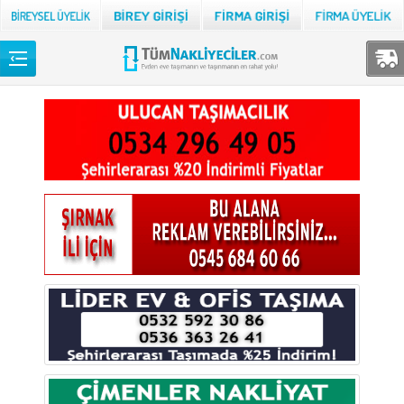
Back
TÜM NAKLİYECİLER
Adana
Adıyaman
Afyon
Ağrı
Aksaray
Amasya
Ankara
Antalya
Ardahan
Artvin
Aydın
Balıkesir
Bartın
Batman
Bayburt
Bilecik