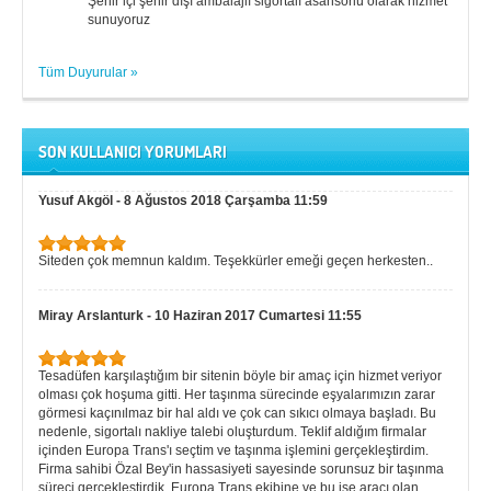
Şehir içi şehir dışı ambalajlı sigortalı asansörlü olarak hizmet
sunuyoruz
Tüm Duyurular »
SON KULLANICI YORUMLARI
Yusuf Akgöl
-
8 Ağustos 2018 Çarşamba 11:59
Siteden çok memnun kaldım. Teşekkürler emeği geçen herkesten..
Miray Arslanturk
-
10 Haziran 2017 Cumartesi 11:55
Tesadüfen karşılaştığım bir sitenin böyle bir amaç için hizmet veriyor
olması çok hoşuma gitti. Her taşınma sürecinde eşyalarımızın zarar
görmesi kaçınılmaz bir hal aldı ve çok can sıkıcı olmaya başladı. Bu
nedenle, sigortalı nakliye talebi oluşturdum. Teklif aldığım firmalar
içinden Europa Trans'ı seçtim ve taşınma işlemini gerçekleştirdim.
Firma sahibi Özal Bey'in hassasiyeti sayesinde sorunsuz bir taşınma
süreci gerçekleştirdik. Europa Trans ekibine ve bu işe aracı olan