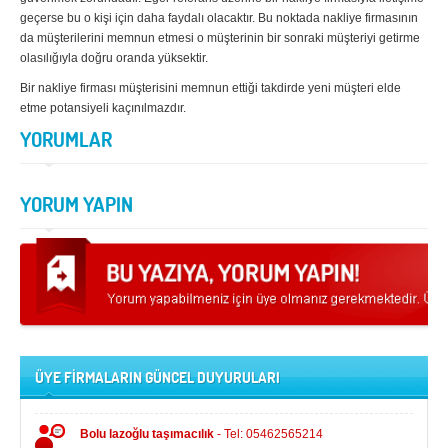
geçerse bu o kişi için daha faydalı olacaktır. Bu noktada nakliye firmasının
Samsun
Siirt
da müşterilerini memnun etmesi o müşterinin bir sonraki müşteriyi getirme
olasılığıyla doğru oranda yüksektir.
Sinop
Sivas
Bir nakliye firması müşterisini memnun ettiği takdirde yeni müşteri elde
Şanlıurfa
Şırnak
etme potansiyeli kaçınılmazdır.
YORUMLAR
Tekirdağ
Tokat
Trabzon
Tunceli
YORUM YAPIN
Uşak
Van
Yalova
Yozgat
Zonguldak
MÜŞTERİ TALEPLERİ
ÜYE FİRMALARIN GÜNCEL DUYURULARI
DEFTER
Bolu lazoğlu taşımacılık
- Tel: 05462565214
NAKLİYECİ İLANLARI