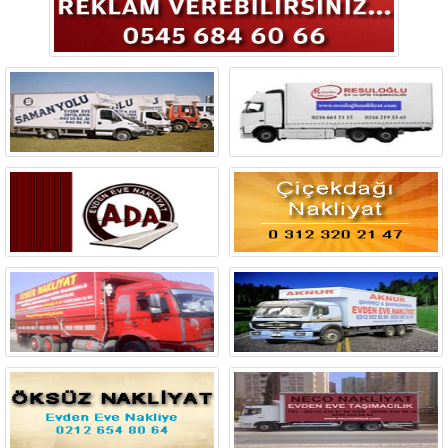
Bingöl
Bitlis
Bolu
Burdur
Bursa
Çanakkale
Çankırı
Çorum
Denizli
Diyarbakır
Düzce
Edirne
Elazığ
Erzincan
Erzurum
Eskişehir
Gaziantep
Giresun
Gümüşhane
Hakkari
Hatay
Iğdır
Isparta
İstanbul