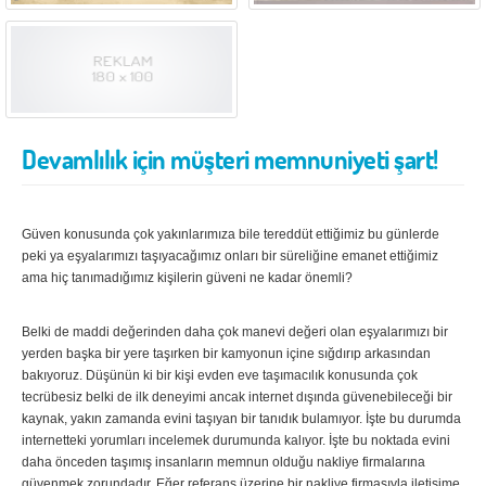
İzmir
K.Maraş
Karabük
Karaman
Kars
Kastamonu
Kayseri
Kırıkkale
Devamlılık için müşteri memnuniyeti şart!
Kırklareli
Kırşehir
Kilis
Kocaeli
Güven konusunda çok yakınlarımıza bile tereddüt ettiğimiz bu günlerde
Konya
Kütahya
peki ya eşyalarımızı taşıyacağımız onları bir süreliğine emanet ettiğimiz
ama hiç tanımadığımız kişilerin güveni ne kadar önemli?
şehirler arası
Malatya
Manisa
nakliyat
Mardin
Mersin
Belki de maddi değerinden daha çok manevi değeri olan eşyalarımızı bir
yerden başka bir yere taşırken bir kamyonun içine sığdırıp arkasından
Muğla
Muş
bakıyoruz. Düşünün ki bir kişi evden eve taşımacılık konusunda çok
tecrübesiz belki de ilk deneyimi ancak internet dışında güvenebileceği bir
Nevşehir
Niğde
kaynak, yakın zamanda evini taşıyan bir tanıdık bulamıyor. İşte bu durumda
Ordu
Osmaniye
internetteki yorumları incelemek durumunda kalıyor. İşte bu noktada evini
daha önceden taşımış insanların memnun olduğu nakliye firmalarına
Rize
Sakarya
güvenmek zorundadır. Eğer referans üzerine bir nakliye firmasıyla iletişime