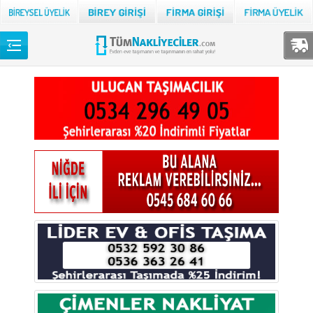
Back
TÜM NAKLİYECİLER
Adana
Adıyaman
Afyon
Ağrı
Aksaray
Amasya
Ankara
Antalya
Ardahan
Artvin
Aydın
Balıkesir
Bartın
Batman
Bayburt
Bilecik