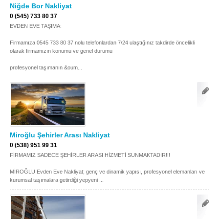
Niğde Bor Nakliyat
Samsun
Siirt
0 (545) 733 80 37
EVDEN EVE TAŞIMA:
Sinop
Sivas
Firmamıza 0545 733 80 37 nolu telefonlardan 7/24 ulaştığınız takdirde öncelikli
olarak firmamızın konumu ve genel durumu
Şanlıurfa
Şırnak
profesyonel taşımanın &oum...
Tekirdağ
Tokat
Trabzon
Tunceli
Uşak
Van
Yalova
Yozgat
Miroğlu Şehirler Arası Nakliyat
Zonguldak
0 (538) 951 99 31
FİRMAMIZ SADECE ŞEHİRLER ARASI HİZMETİ SUNMAKTADIR!!!
MÜŞTERİ TALEPLERİ
MİROĞLU Evden Eve Nakliyat; genç ve dinamik yapısı, profesyonel elemanları ve
kurumsal taşımalara getirdiği yepyeni ...
DEFTER
NAKLİYECİ İLANLARI