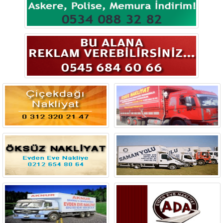
Bingöl
Bitlis
Bolu
Burdur
Bursa
Çanakkale
Çankırı
Çorum
Denizli
Diyarbakır
Düzce
Edirne
Elazığ
Erzincan
Erzurum
Eskişehir
Gaziantep
Giresun
Gümüşhane
Hakkari
Hatay
Iğdır
Isparta
İstanbul