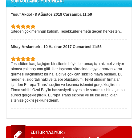
SON KULLANICI YORUMLARI
Yusuf Akgöl
-
8 Ağustos 2018 Çarşamba 11:59
Siteden çok memnun kaldım. Teşekkürler emeği geçen herkesten..
Miray Arslanturk
-
10 Haziran 2017 Cumartesi 11:55
Tesadüfen karşılaştığım bir sitenin böyle bir amaç için hizmet veriyor
olması çok hoşuma gitti. Her taşınma sürecinde eşyalarımızın zarar
görmesi kaçınılmaz bir hal aldı ve çok can sıkıcı olmaya başladı. Bu
nedenle, sigortalı nakliye talebi oluşturdum. Teklif aldığım firmalar
içinden Europa Trans'ı seçtim ve taşınma işlemini gerçekleştirdim.
Firma sahibi Özal Bey'in hassasiyeti sayesinde sorunsuz bir taşınma
süreci gerçekleştirdik. Europa Trans ekibine ve bu işe aracı olan
sitenize çok teşekkür ederim.