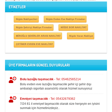
ETİKETLER
Niğde Nakliyecileri
Niğde Evden Eve Nakliye Firmaları
Niğde Şehiriçi Nakliye Firmaları
NİĞDE BOR NAKLİYAT
MİROĞLU ŞEHİRLER ARASI NAKLİYAT
Nigde Varan Nakliyat
ÇETİNER EVDEN EVE NAKLİYAT
ÜYE FİRMALARIN GÜNCEL DUYURULARI
Bolu lazoğlu taşımacılık
- Tel: 05462565214
Bolu evden eve lazoğlu taşımacılık şehir içi şehir dışı
ambalajlı sigortalı asansörlü olarak hizmet sunuyoruz
Emniyet taşımacılık
- Tel: 05432679362
7/24 81 il emniyet taşımacılık olarak size herşeyin en iyisini
sunmak için hizmetinizdeyiz..