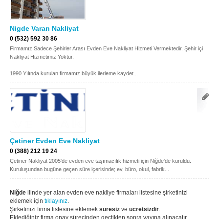
Nigde Varan Nakliyat
0 (532) 592 30 86
Firmamız Sadece Şehirler Arası Evden Eve Nakliyat Hizmeti Vermektedir. Şehir içi
Nakliyat Hizmetimiz Yoktur.
1990 Yılında kurulan firmamız büyük ilerleme kaydet...
Çetiner Evden Eve Nakliyat
0 (388) 212 19 24
Çetiner Nakliyat 2005'de evden eve taşımacılık hizmeti için Niğde'de kuruldu.
Kuruluşundan bugüne geçen süre içerisinde; ev, büro, okul, fabrik...
Niğde
ilinde yer alan evden eve nakliye firmaları listesine şirketinizi
eklemek için
tıklayınız
.
Şirketinizi firma listesine eklemek
süresiz
ve
ücretsizdir
.
Eklediğiniz firma onay sürecinden geçtikten sonra yayına alınacatır.