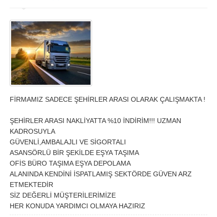
İzmir
K.Maraş
Karabük
Karaman
Kars
Kastamonu
Kayseri
Kırıkkale
Kırklareli
Kırşehir
Kilis
Kocaeli
FİRMAMIZ SADECE ŞEHİRLER ARASI OLARAK ÇALIŞMAKTA !
Konya
Kütahya
ŞEHİRLER ARASI NAKLİYATTA %10 İNDİRİM!!! UZMAN
Malatya
Manisa
KADROSUYLA
GÜVENLİ,AMBALAJLI VE SİGORTALI
Mardin
Mersin
ASANSÖRLÜ BİR ŞEKİLDE EŞYA TAŞIMA
Muğla
Muş
OFİS BÜRO TAŞIMA EŞYA DEPOLAMA
ALANINDA KENDİNİ İSPATLAMIŞ SEKTÖRDE GÜVEN ARZ
Nevşehir
Niğde
ETMEKTEDİR
SİZ DEĞERLİ MÜŞTERİLERİMİZE
Ordu
Osmaniye
HER KONUDA YARDIMCI OLMAYA HAZIRIZ
Rize
Sakarya