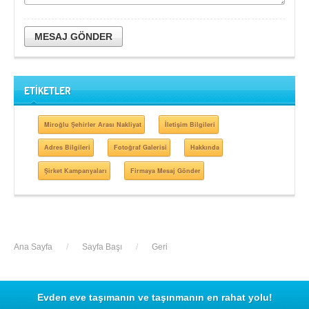
MESAJ GÖNDER
ETİKETLER
Miroğlu Şehirler Arası Nakliyat
İletişim Bilgileri
Adres Bilgileri
Fotoğraf Galerisi
Hakkında
Şirket Kampanyaları
Firmaya Mesaj Gönder
Ana Sayfa
/
Sayfa Başı
/
Geri
Evden eve taşımanın ve taşınmanın en rahat yolu!