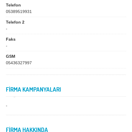
Bingöl
Bitlis
Telefon
05389519931
Bolu
Burdur
Telefon 2
Bursa
Çanakkale
-
Çankırı
Çorum
Faks
Denizli
Diyarbakır
-
Düzce
Edirne
GSM
05436327997
Elazığ
Erzincan
Erzurum
Eskişehir
FİRMA KAMPANYALARI
Gaziantep
Giresun
Gümüşhane
Hakkari
-
Hatay
Iğdır
Isparta
İstanbul
FİRMA HAKKINDA