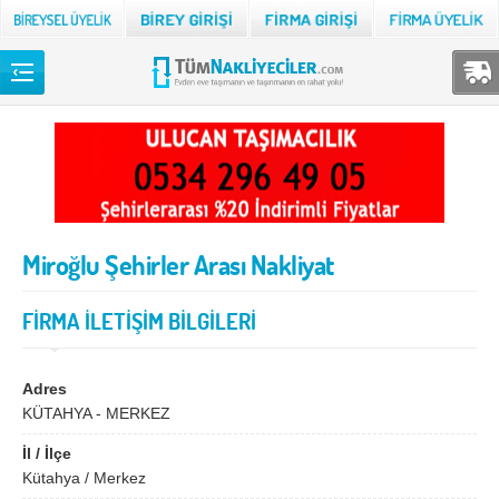
Back
TÜM NAKLİYECİLER
Adana
Adıyaman
Afyon
Ağrı
Miroğlu Şehirler Arası Nakliyat
Aksaray
Amasya
Ankara
Antalya
FİRMA İLETİŞİM BİLGİLERİ
Ardahan
Artvin
Aydın
Balıkesir
Adres
KÜTAHYA - MERKEZ
Bartın
Batman
İl / İlçe
Bayburt
Bilecik
Kütahya / Merkez