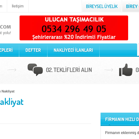
rı
İletişim
EPLERİ
DEFTER
NAKLİYECİ İLANLARI
ı Nakliyat
akliyat
FİRMANIN HIZLI
Firmanın eklenmiş 