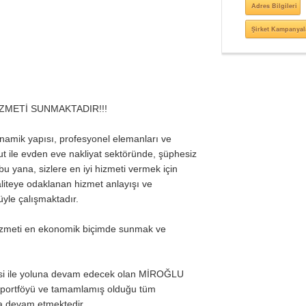
Adres Bilgileri
Şirket Kampanyal
ZMETİ SUNMAKTADIR!!!
amik yapısı, profesyonel elemanları ve
ut ile evden eve nakliyat sektöründe, şüphesiz
u yana, sizlere en iyi hizmeti vermek için
iteye odaklanan hizmet anlayışı ve
yle çalışmaktadır.
izmeti en ekonomik biçimde sunmak ve
esi ile yoluna devam edecek olan MİROĞLU
ri portföyü ve tamamlamış olduğu tüm
na devam etmektedir.