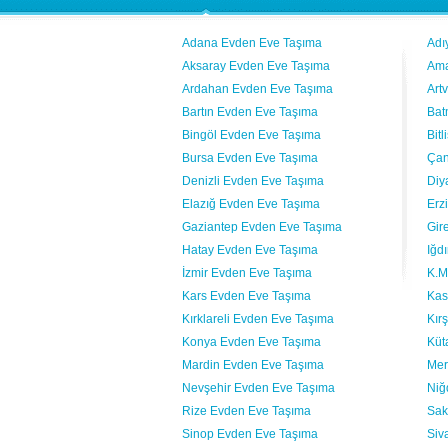
Adana Evden Eve Taşıma
Adı
Aksaray Evden Eve Taşıma
Ama
Ardahan Evden Eve Taşıma
Art
Bartın Evden Eve Taşıma
Bat
Bingöl Evden Eve Taşıma
Bit
Bursa Evden Eve Taşıma
Çan
Denizli Evden Eve Taşıma
Diy
Elazığ Evden Eve Taşıma
Erz
Gaziantep Evden Eve Taşıma
Gir
Hatay Evden Eve Taşıma
Iğd
İzmir Evden Eve Taşıma
K.M
Kars Evden Eve Taşıma
Kas
Kırklareli Evden Eve Taşıma
Kır
Konya Evden Eve Taşıma
Küt
Mardin Evden Eve Taşıma
Mer
Nevşehir Evden Eve Taşıma
Niğ
Rize Evden Eve Taşıma
Sak
Sinop Evden Eve Taşıma
Siv