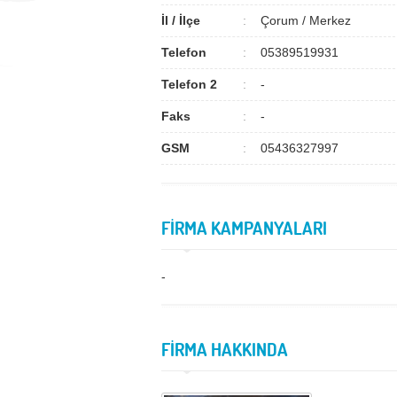
İl / İlçe
Çorum / Merkez
Telefon
05389519931
Telefon 2
-
Faks
-
GSM
05436327997
FİRMA KAMPANYALARI
-
FİRMA HAKKINDA