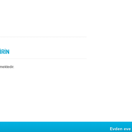
İRİN
mektedir.
Evden eve 