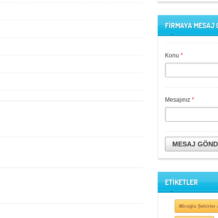
FİRMAYA MESAJ
Konu
*
Mesajınız
*
MESAJ GÖN
ETİKETLER
Miroğlu Şehirler 