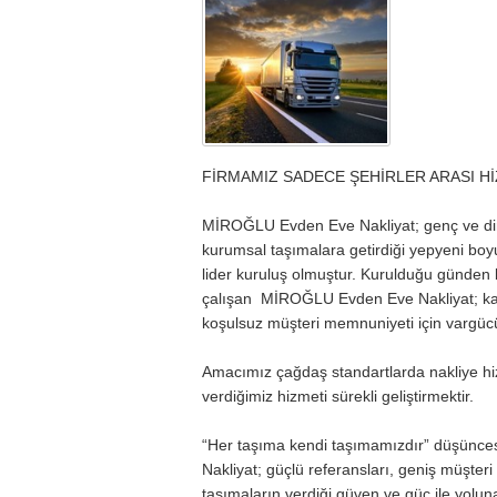
FİRMAMIZ SADECE ŞEHİRLER ARASI Hİ
MİROĞLU Evden Eve Nakliyat; genç ve din
kurumsal taşımalara getirdiği yepyeni boy
lider kuruluş olmuştur. Kurulduğu günden b
çalışan MİROĞLU Evden Eve Nakliyat; kal
koşulsuz müşteri memnuniyeti için vargücü
Amacımız çağdaş standartlarda nakliye h
verdiğimiz hizmeti sürekli geliştirmektir.
“Her taşıma kendi taşımamızdır” düşünc
Nakliyat; güçlü referansları, geniş müşte
taşımaların verdiği güven ve güç ile yolu