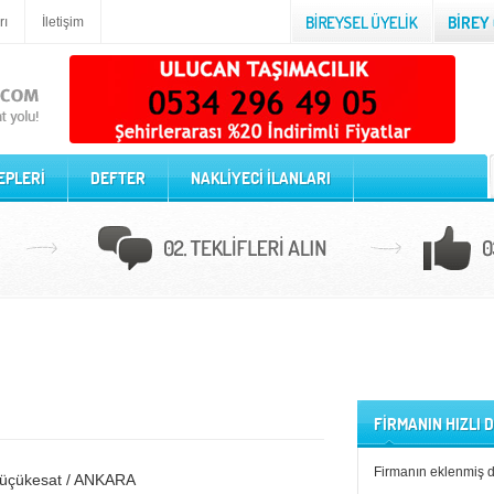
rı
İletişim
EPLERİ
DEFTER
NAKLİYECİ İLANLARI
FİRMANIN HIZLI
Firmanın eklenmiş 
Küçükesat / ANKARA