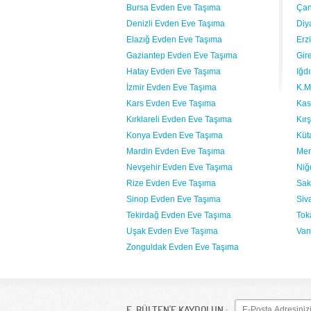
Bursa Evden Eve Taşıma
Çan
Denizli Evden Eve Taşıma
Diy
Elazığ Evden Eve Taşıma
Erz
Gaziantep Evden Eve Taşıma
Gir
Hatay Evden Eve Taşıma
Iğd
İzmir Evden Eve Taşıma
K.M
Kars Evden Eve Taşıma
Kas
Kırklareli Evden Eve Taşıma
Kır
Konya Evden Eve Taşıma
Küt
Mardin Evden Eve Taşıma
Mer
Nevşehir Evden Eve Taşıma
Niğ
Rize Evden Eve Taşıma
Sak
Sinop Evden Eve Taşıma
Siv
Tekirdağ Evden Eve Taşıma
Tok
Uşak Evden Eve Taşıma
Van
Zonguldak Evden Eve Taşıma
E-BÜLTEN'E KAYDOLUN :