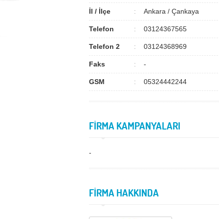
İl / İlçe
Ankara / Çankaya
Telefon
03124367565
Telefon 2
03124368969
Faks
-
GSM
05324442244
FİRMA KAMPANYALARI
-
FİRMA HAKKINDA