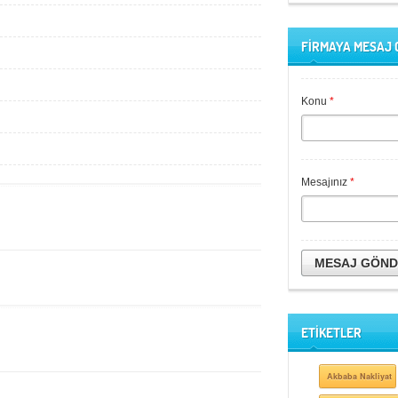
FİRMAYA MESAJ
Konu
*
Mesajınız
*
MESAJ GÖN
ETİKETLER
Akbaba Nakliyat