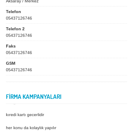
Aksaray / Merkez
Bingöl
Bitlis
Telefon
Bolu
Burdur
05437126746
Bursa
Çanakkale
Telefon 2
Çankırı
Çorum
05437126746
Denizli
Diyarbakır
Faks
05437126746
Düzce
Edirne
GSM
Elazığ
Erzincan
05437126746
Erzurum
Eskişehir
Gaziantep
Giresun
FİRMA KAMPANYALARI
Gümüşhane
Hakkari
Hatay
Iğdır
kıredi kartı gecerlidir
Isparta
İstanbul
her konu da kolaylık yapılır