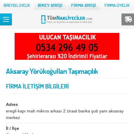
Back
TÜM NAKLİYECİLER
Adana
Adıyaman
Afyon
Ağrı
Aksaray Yörükoğulları Taşımaçılık
Aksaray
Amasya
Ankara
Antalya
FİRMA İLETİŞİM BİLGİLERİ
Ardahan
Artvin
Aydın
Balıkesir
Adres
eregli kapı mah mikros arkası 2 ziraat banka şub yanı aksaray
Bartın
Batman
merkez
Bayburt
Bilecik
İl / İlçe