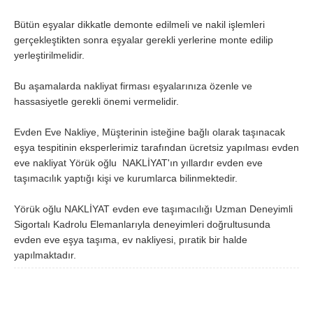
Samsun
Siirt
Bütün eşyalar dikkatle demonte edilmeli ve nakil işlemleri
gerçekleştikten sonra eşyalar gerekli yerlerine monte edilip
Sinop
Sivas
yerleştirilmelidir.
Şanlıurfa
Şırnak
Bu aşamalarda nakliyat firması eşyalarınıza özenle ve
Tekirdağ
Tokat
hassasiyetle gerekli önemi vermelidir.
Trabzon
Tunceli
Evden Eve Nakliye, Müşterinin isteğine bağlı olarak taşınacak
eşya tespitinin eksperlerimiz tarafından ücretsiz yapılması evden
Uşak
Van
eve nakliyat Yörük oğlu NAKLİYAT'ın yıllardır evden eve
Yalova
Yozgat
taşımacılık yaptığı kişi ve kurumlarca bilinmektedir.
Zonguldak
Yörük oğlu NAKLİYAT evden eve taşımacılığı Uzman Deneyimli
Sigortalı Kadrolu Elemanlarıyla deneyimleri doğrultusunda
evden eve eşya taşıma, ev nakliyesi, pıratik bir halde
MÜŞTERİ TALEPLERİ
yapılmaktadır.
DEFTER
NAKLİYECİ İLANLARI