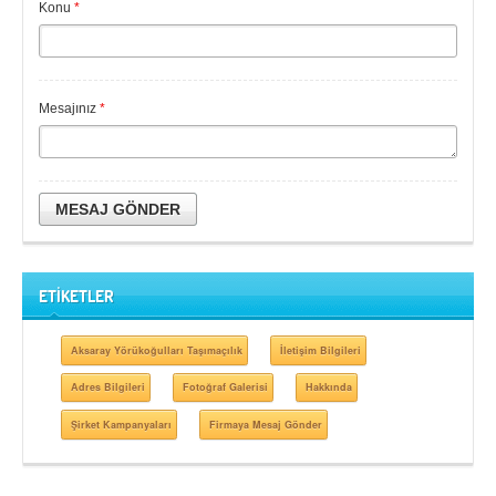
Konu
*
Mesajınız
*
MESAJ GÖNDER
ETİKETLER
Aksaray Yörükoğulları Taşımaçılık
İletişim Bilgileri
Adres Bilgileri
Fotoğraf Galerisi
Hakkında
Şirket Kampanyaları
Firmaya Mesaj Gönder