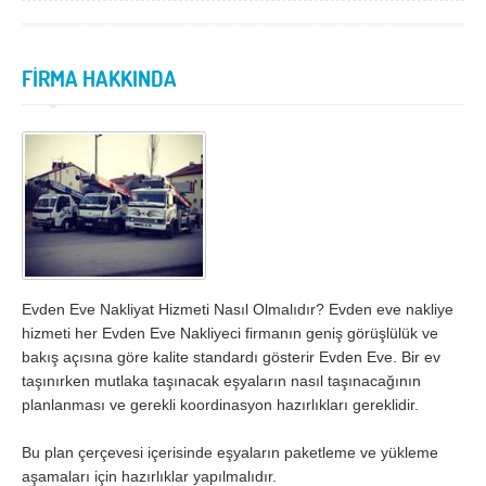
İzmir
K.Maraş
Karabük
Karaman
FİRMA HAKKINDA
Kars
Kastamonu
Kayseri
Kırıkkale
Kırklareli
Kırşehir
Kilis
Kocaeli
Konya
Kütahya
Malatya
Manisa
Evden Eve Nakliyat Hizmeti Nasıl Olmalıdır? Evden eve nakliye
Mardin
Mersin
hizmeti her Evden Eve Nakliyeci firmanın geniş görüşlülük ve
bakış açısına göre kalite standardı gösterir Evden Eve. Bir ev
Muğla
Muş
taşınırken mutlaka taşınacak eşyaların nasıl taşınacağının
Nevşehir
Niğde
planlanması ve gerekli koordinasyon hazırlıkları gereklidir.
Ordu
Osmaniye
Bu plan çerçevesi içerisinde eşyaların paketleme ve yükleme
aşamaları için hazırlıklar yapılmalıdır.
Rize
Sakarya