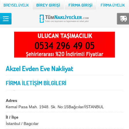
Back
TÜM NAKLİYECİLER
Adana
Adıyaman
Afyon
Ağrı
Akzel Evden Eve Nakliyat
Aksaray
Amasya
Ankara
Antalya
FİRMA İLETİŞİM BİLGİLERİ
Ardahan
Artvin
Aydın
Balıkesir
Adres
Kemal Pasa Mah. 1948. Sk. No:15Bağcılar/İSTANBUL
Bartın
Batman
İl / İlçe
Bayburt
Bilecik
İstanbul / Bagcılar