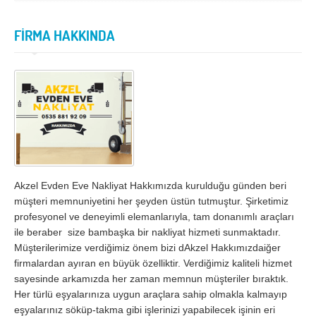
İzmir
K.Maraş
Karabük
Karaman
FİRMA HAKKINDA
Kars
Kastamonu
Kayseri
Kırıkkale
Kırklareli
Kırşehir
Kilis
Kocaeli
Konya
Kütahya
Malatya
Manisa
Akzel Evden Eve Nakliyat Hakkımızda kurulduğu günden beri
müşteri memnuniyetini her şeyden üstün tutmuştur. Şirketimiz
Mardin
Mersin
profesyonel ve deneyimli elemanlarıyla, tam donanımlı araçları
ile beraber size bambaşka bir nakliyat hizmeti sunmaktadır.
Muğla
Muş
Müşterilerimize verdiğimiz önem bizi dAkzel Hakkımızdaiğer
Nevşehir
Niğde
firmalardan ayıran en büyük özelliktir. Verdiğimiz kaliteli hizmet
sayesinde arkamızda her zaman memnun müşteriler bıraktık.
Ordu
Osmaniye
Her türlü eşyalarınıza uygun araçlara sahip olmakla kalmayıp
eşyalarınız söküp-takma gibi işlerinizi yapabilecek işinin eri
Rize
Sakarya