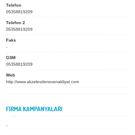
Bingöl
Bitlis
Telefon
05358819209
Bolu
Burdur
Telefon 2
Bursa
Çanakkale
05358819209
Çankırı
Çorum
Faks
Denizli
Diyarbakır
-
Düzce
Edirne
GSM
05358819209
Elazığ
Erzincan
Web
Erzurum
Eskişehir
http://www.akzelevdenevenakliyat.com
Gaziantep
Giresun
Gümüşhane
Hakkari
FİRMA KAMPANYALARI
Hatay
Iğdır
Isparta
İstanbul
-