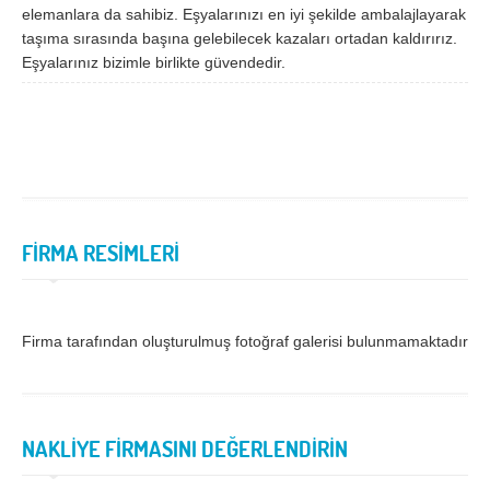
elemanlara da sahibiz. Eşyalarınızı en iyi şekilde ambalajlayarak
Samsun
Siirt
taşıma sırasında başına gelebilecek kazaları ortadan kaldırırız.
Eşyalarınız bizimle birlikte güvendedir.
Sinop
Sivas
Şanlıurfa
Şırnak
Tekirdağ
Tokat
Trabzon
Tunceli
Uşak
Van
FİRMA RESİMLERİ
Yalova
Yozgat
Zonguldak
Firma tarafından oluşturulmuş fotoğraf galerisi bulunmamaktadır.
MÜŞTERİ TALEPLERİ
DEFTER
NAKLİYE FİRMASINI DEĞERLENDİRİN
NAKLİYECİ İLANLARI