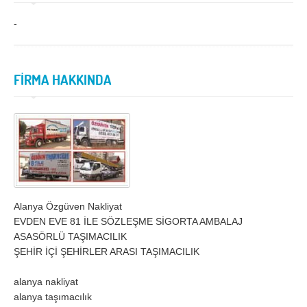
İzmir
K.Maraş
-
Karabük
Karaman
Kars
Kastamonu
Kayseri
Kırıkkale
FİRMA HAKKINDA
Kırklareli
Kırşehir
Kilis
Kocaeli
Konya
Kütahya
Malatya
Manisa
Mardin
Mersin
Alanya Özgüven Nakliyat
EVDEN EVE 81 İLE SÖZLEŞME SİGORTA AMBALAJ
Muğla
Muş
ASASÖRLÜ TAŞIMACILIK
ŞEHİR İÇİ ŞEHİRLER ARASI TAŞIMACILIK
Nevşehir
Niğde
Ordu
Osmaniye
alanya nakliyat
alanya taşımacılık
Rize
Sakarya