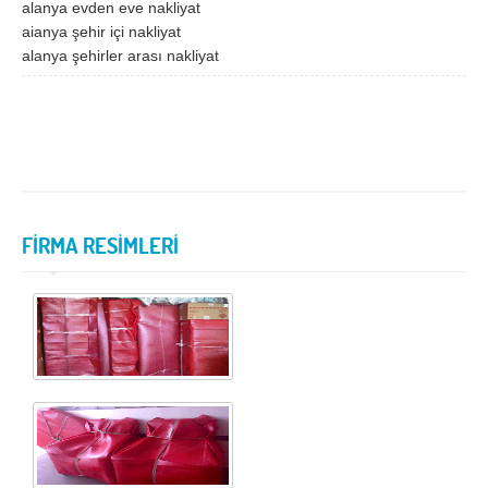
alanya evden eve nakliyat
aianya şehir içi nakliyat
Samsun
Siirt
alanya şehirler arası nakliyat
Sinop
Sivas
Şanlıurfa
Şırnak
Tekirdağ
Tokat
Trabzon
Tunceli
Uşak
Van
FİRMA RESİMLERİ
Yalova
Yozgat
Zonguldak
MÜŞTERİ TALEPLERİ
DEFTER
NAKLİYECİ İLANLARI