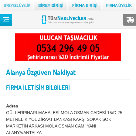
Back
TÜM NAKLİYECİLER
Adana
Adıyaman
Afyon
Ağrı
Alanya Özgüven Nakliyat
Aksaray
Amasya
Ankara
Antalya
FİRMA İLETİŞİM BİLGİLERİ
Ardahan
Artvin
Aydın
Balıkesir
Adres
GÜLLERPINARI MAHALESİ MOLA OSMAN CADESİ 15/D 25
Bartın
Batman
METRELİK YOL ZİRAAT BANKASI KARŞI SOKAK ŞOK
MARKETİN ARKASI MOLA OSMAN CAMİ YANI
Bayburt
Bilecik
ALANYA/ANTALYA