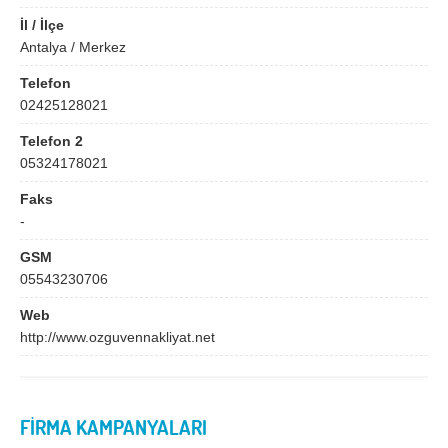
Bingöl
Bitlis
İl / İlçe
Bolu
Burdur
Antalya / Merkez
Bursa
Çanakkale
Telefon
02425128021
Çankırı
Çorum
Telefon 2
Denizli
Diyarbakır
05324178021
Düzce
Edirne
Faks
-
Elazığ
Erzincan
GSM
Erzurum
Eskişehir
05543230706
Gaziantep
Giresun
Web
http://www.ozguvennakliyat.net
Gümüşhane
Hakkari
Hatay
Iğdır
Isparta
İstanbul
FİRMA KAMPANYALARI