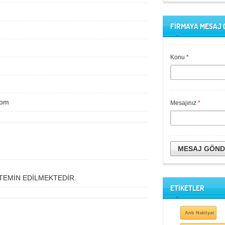
FİRMAYA MESAJ
Konu
*
com
Mesajınız
*
MESAJ GÖN
TEMİN EDİLMEKTEDİR.
ETİKETLER
Anb Nakliyat