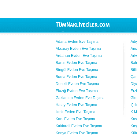
Adana Evden Eve Taşıma
Adı
Aksaray Evden Eve Taşıma
Ama
Ardahan Evden Eve Taşıma
Art
Bartın Evden Eve Taşıma
Bat
Bingöl Evden Eve Taşıma
Bit
Bursa Evden Eve Taşıma
Çan
Denizli Evden Eve Taşıma
Diy
Elazığ Evden Eve Taşıma
Erz
Gaziantep Evden Eve Taşıma
Gir
Hatay Evden Eve Taşıma
Iğd
İzmir Evden Eve Taşıma
K.M
Kars Evden Eve Taşıma
Kas
Kırklareli Evden Eve Taşıma
Kır
Konya Evden Eve Taşıma
Küt