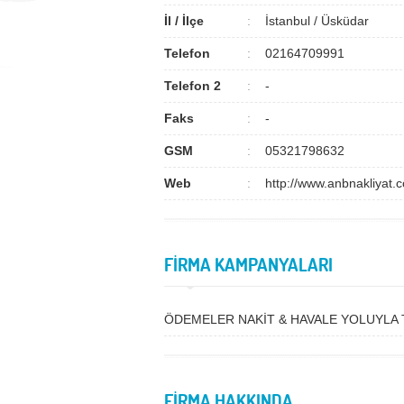
İl / İlçe
İstanbul / Üsküdar
Telefon
02164709991
Telefon 2
-
Faks
-
GSM
05321798632
Web
http://www.anbnakliyat.
FİRMA KAMPANYALARI
ÖDEMELER NAKİT & HAVALE YOLUYLA 
FİRMA HAKKINDA