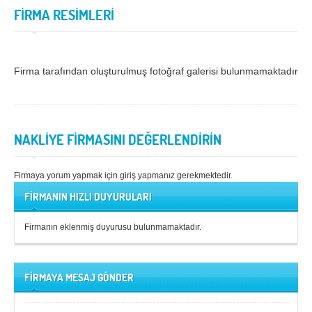
FİRMA RESİMLERİ
Samsun
Siirt
Sinop
Sivas
Firma tarafından oluşturulmuş fotoğraf galerisi bulunmamaktadır.
Şanlıurfa
Şırnak
Tekirdağ
Tokat
Trabzon
Tunceli
NAKLİYE FİRMASINI DEĞERLENDİRİN
Uşak
Van
Firmaya yorum yapmak için giriş yapmanız gerekmektedir.
Yalova
Yozgat
FİRMANIN HIZLI DUYURULARI
Zonguldak
Firmanın eklenmiş duyurusu bulunmamaktadır.
MÜŞTERİ TALEPLERİ
DEFTER
FİRMAYA MESAJ GÖNDER
NAKLİYECİ İLANLARI