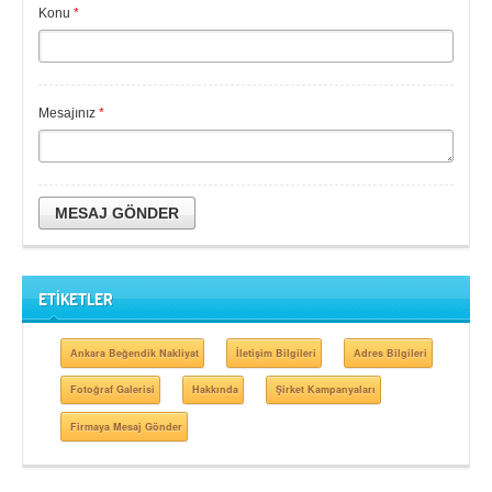
Konu
*
Mesajınız
*
MESAJ GÖNDER
ETİKETLER
Ankara Beğendik Nakliyat
İletişim Bilgileri
Adres Bilgileri
Fotoğraf Galerisi
Hakkında
Şirket Kampanyaları
Firmaya Mesaj Gönder