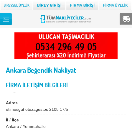
Back
TÜM NAKLİYECİLER
Adana
Adıyaman
Afyon
Ağrı
Ankara Beğendik Nakliyat
Aksaray
Amasya
Ankara
Antalya
FİRMA İLETİŞİM BİLGİLERİ
Ardahan
Artvin
Aydın
Balıkesir
Adres
etimesgut otuzagustos 2108 17/b
Bartın
Batman
İl / İlçe
Bayburt
Bilecik
Ankara / Yenımahalle