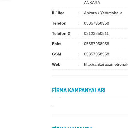
ANKARA
İl / İlçe
Ankara / Yenımahalle
Telefon
05357958958
Telefon 2
03123350511
Faks
05357958958
GSM
05357958958
Web
http://ankaraozmetronak
FİRMA KAMPANYALARI
-