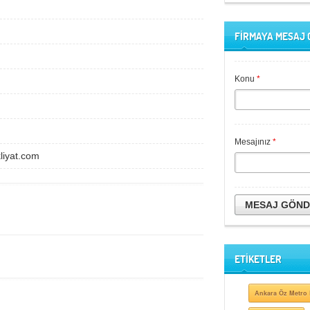
FİRMAYA MESAJ
Konu
*
Mesajınız
*
liyat.com
MESAJ GÖN
ETİKETLER
Ankara Öz Metro 