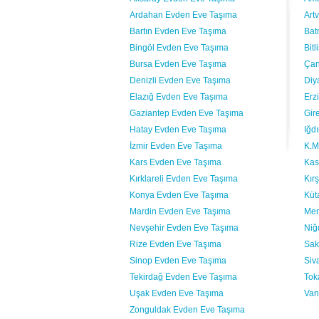
Ardahan Evden Eve Taşıma
Art
Bartın Evden Eve Taşıma
Bat
Bingöl Evden Eve Taşıma
Bit
Bursa Evden Eve Taşıma
Çan
Denizli Evden Eve Taşıma
Diy
Elazığ Evden Eve Taşıma
Erz
Gaziantep Evden Eve Taşıma
Gir
Hatay Evden Eve Taşıma
Iğd
İzmir Evden Eve Taşıma
K.M
Kars Evden Eve Taşıma
Kas
Kırklareli Evden Eve Taşıma
Kır
Konya Evden Eve Taşıma
Küt
Mardin Evden Eve Taşıma
Mer
Nevşehir Evden Eve Taşıma
Niğ
Rize Evden Eve Taşıma
Sak
Sinop Evden Eve Taşıma
Siv
Tekirdağ Evden Eve Taşıma
Tok
Uşak Evden Eve Taşıma
Van
Zonguldak Evden Eve Taşıma