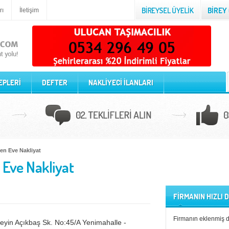
rı
İletişim
EPLERİ
DEFTER
NAKLİYECİ İLANLARI
en Eve Nakliyat
Eve Nakliyat
FİRMANIN HIZLI
Firmanın eklenmiş 
yin Açıkbaş Sk. No:45/A Yenimahalle -