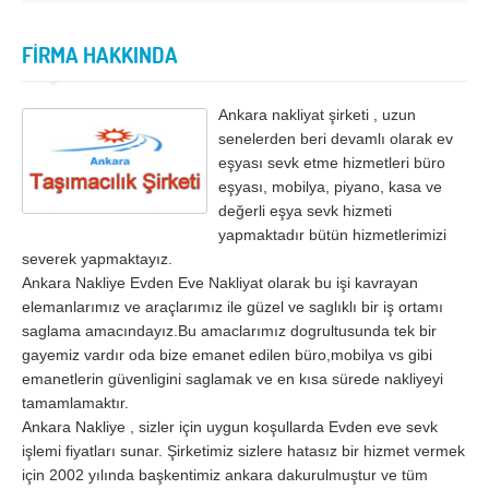
İzmir
K.Maraş
Karabük
Karaman
FİRMA HAKKINDA
Kars
Kastamonu
Ankara nakliyat şirketi , uzun
Kayseri
Kırıkkale
senelerden beri devamlı olarak ev
Kırklareli
Kırşehir
eşyası sevk etme hizmetleri büro
eşyası, mobilya, piyano, kasa ve
Kilis
Kocaeli
değerli eşya sevk hizmeti
yapmaktadır bütün hizmetlerimizi
Konya
Kütahya
severek yapmaktayız.
Ankara Nakliye Evden Eve Nakliyat olarak bu işi kavrayan
Malatya
Manisa
elemanlarımız ve araçlarımız ile güzel ve saglıklı bir iş ortamı
Mardin
Mersin
saglama amacındayız.Bu amaclarımız dogrultusunda tek bir
gayemiz vardır oda bize emanet edilen büro,mobilya vs gibi
Muğla
Muş
emanetlerin güvenligini saglamak ve en kısa sürede nakliyeyi
tamamlamaktır.
Nevşehir
Niğde
Ankara Nakliye , sizler için uygun koşullarda Evden eve sevk
Ordu
Osmaniye
işlemi fiyatları sunar. Şirketimiz sizlere hatasız bir hizmet vermek
için 2002 yılında başkentimiz ankara dakurulmuştur ve tüm
Rize
Sakarya