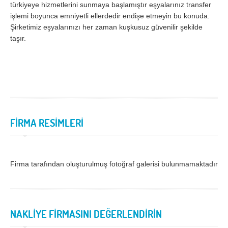
türkiyeye hizmetlerini sunmaya başlamıştır eşyalarınız transfer
işlemi boyunca emniyetli ellerdedir endişe etmeyin bu konuda.
Samsun
Siirt
Şirketimiz eşyalarınızı her zaman kuşkusuz güvenilir şekilde
Sinop
Sivas
taşır.
Şanlıurfa
Şırnak
Tekirdağ
Tokat
Trabzon
Tunceli
Uşak
Van
FİRMA RESİMLERİ
Yalova
Yozgat
Zonguldak
Firma tarafından oluşturulmuş fotoğraf galerisi bulunmamaktadır.
MÜŞTERİ TALEPLERİ
DEFTER
NAKLİYE FİRMASINI DEĞERLENDİRİN
NAKLİYECİ İLANLARI