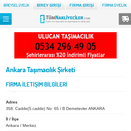
Back
TÜM NAKLİYECİLER
Adana
Adıyaman
Afyon
Ağrı
Ankara Taşımacılık Şirketi
Aksaray
Amasya
Ankara
Antalya
FİRMA İLETİŞİM BİLGİLERİ
Ardahan
Artvin
Aydın
Balıkesir
Adres
358. Cadde(5.cadde) No: 65 / B Demetevler ANKARA
Bartın
Batman
İl / İlçe
Bayburt
Bilecik
Ankara / Merkez