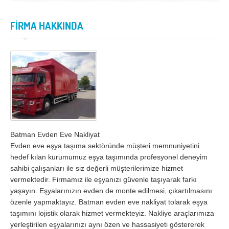
İzmir
K.Maraş
Karabük
Karaman
FİRMA HAKKINDA
Kars
Kastamonu
Kayseri
Kırıkkale
Kırklareli
Kırşehir
Kilis
Kocaeli
Konya
Kütahya
Malatya
Manisa
Batman Evden Eve Nakliyat
Evden eve eşya taşıma sektöründe müşteri memnuniyetini
Mardin
Mersin
hedef kılan kurumumuz eşya taşımında profesyonel deneyim
sahibi çalışanları ile siz değerli müşterilerimize hizmet
Muğla
Muş
vermektedir. Firmamız ile eşyanızı güvenle taşıyarak farkı
Nevşehir
Niğde
yaşayın. Eşyalarınızın evden de monte edilmesi, çıkartılmasını
özenle yapmaktayız. Batman evden eve nakliyat tolarak eşya
Ordu
Osmaniye
taşımını lojistik olarak hizmet vermekteyiz. Nakliye araçlarımıza
yerleştirilen eşyalarınızı aynı özen ve hassasiyeti göstererek
Rize
Sakarya