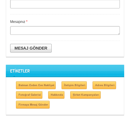
Mesajınız
*
MESAJ GÖNDER
ETİKETLER
Batman Evden Eve Nakliyat
İletişim Bilgileri
Adres Bilgileri
Fotoğraf Galerisi
Hakkında
Şirket Kampanyaları
Firmaya Mesaj Gönder