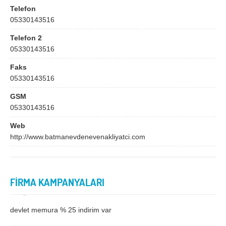
Bingöl
Bitlis
Telefon
05330143516
Bolu
Burdur
Telefon 2
Bursa
Çanakkale
05330143516
Çankırı
Çorum
Faks
Denizli
Diyarbakır
05330143516
Düzce
Edirne
GSM
05330143516
Elazığ
Erzincan
Web
Erzurum
Eskişehir
http://www.batmanevdenevenakliyatci.com
Gaziantep
Giresun
Gümüşhane
Hakkari
FİRMA KAMPANYALARI
Hatay
Iğdır
Isparta
İstanbul
devlet memura % 25 indirim var