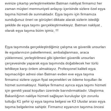
evinize çıkartıp yerleştirmekteler.Batman nakliyat firmamız her
Samsun
Siirt
zaman müşteri memnuniyeti anlayışı içerisinde sizlere özel eşya
taşıma hizmeti de sunmaktadır. Eşya taşımı için firmamıza
Sinop
Sivas
sunduğunuz öneri ve görüşleri dikkate alarak sizlerin istediği
şekilde de eşya taşımı gerçekleştirmekteyiz. Batman nakliyat ,
Şanlıurfa
Şırnak
olarak eşya taşıma bizim işimiz, !!!
Tekirdağ
Tokat
Trabzon
Tunceli
Eşya taşımında gerçekleştirdiğimiz çalışma ve güvenlik unsurları
ile eşyalarınızın paketlenmesi, ambalajlanması, araca
Uşak
Van
yüklenmesi, yerleştirilmesi gibi işlemleri güvenlik unsurları
Yalova
Yozgat
çerçevesinde yaparak eşya taşımında doğabilecek her türlü
tehlikeye karşı önlem almaktayız. Profesyonel kaliteli eşya
Zonguldak
taşımacılığın adresi olan Batman evden eve eşya taşıma
firmamız sizlere uygun fiyat seçenekleri ve ödeme koşulları ile
hizmet sunmaktayız. Nakliye firmamız ayrıca eşya taşımı hizmeti
MÜŞTERİ TALEPLERİ
için gerekli yasal koşulları üzerinde barındırmaktadır. Ulaştırma
Bakanlığının nakliye hizmeti sağlayan kuruluşlar için zorunlu
DEFTER
tuttuğu K1 şehir içi eşya taşıma belgesi ve K3 Uluslar arası eşya
taşıma belgelerine sahiptir. Firmamız eşyanızın taşınma öncesi
NAKLİYECİ İLANLARI