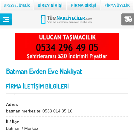
Back
TÜM NAKLİYECİLER
Adana
Adıyaman
Afyon
Ağrı
Batman Evden Eve Nakliyat
Aksaray
Amasya
Ankara
Antalya
FİRMA İLETİŞİM BİLGİLERİ
Ardahan
Artvin
Aydın
Balıkesir
Adres
batman merkez tel 0533 014 35 16
Bartın
Batman
İl / İlçe
Bayburt
Bilecik
Batman / Merkez