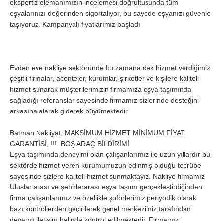
ekspertiz elemanımızın incelemesi doğrultusunda tüm
eşyalarınızı değerinden sigortalıyor, bu sayede eşyanızı güvenle
taşıyoruz. Kampanyalı fiyatlarımız başladı
Evden eve nakliye sektöründe bu zamana dek hizmet verdiğimiz
çeşitli firmalar, acenteler, kurumlar, şirketler ve kişilere kaliteli
hizmet sunarak müşterilerimizin firmamıza eşya taşımında
sağladığı referanslar sayesinde firmamız sizlerinde desteğini
arkasına alarak giderek büyümektedir.
Batman Nakliyat, MAKSİMUM HİZMET MİNİMUM FİYAT
GARANTİSİ, !!! BOŞ ARAÇ BİLDİRİMİ
Eşya taşımında deneyimi olan çalışanlarımız ile uzun yıllardır bu
sektörde hizmet veren kurumumuzun edinmiş olduğu tecrübe
sayesinde sizlere kaliteli hizmet sunmaktayız. Nakliye firmamız
Uluslar arası ve şehirlerarası eşya taşımı gerçekleştirdiğinden
firma çalışanlarımız ve özellikle şoförlerimiz periyodik olarak
bazı kontrollerden geçirilerek genel merkezimiz tarafından
devamlı iletişim halinde kontrol edilmektedir. Firmamız