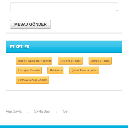
MESAJ GÖNDER
ETİKETLER
Bilecik Azizoglu Nakliyat
İletişim Bilgileri
Adres Bilgileri
Fotoğraf Galerisi
Hakkında
Şirket Kampanyaları
Firmaya Mesaj Gönder
Ana Sayfa
/
Sayfa Başı
/
Geri