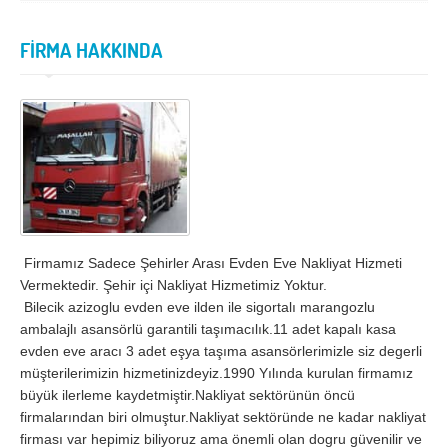
İzmir
K.Maraş
Karabük
Karaman
FİRMA HAKKINDA
Kars
Kastamonu
Kayseri
Kırıkkale
Kırklareli
Kırşehir
Kilis
Kocaeli
Konya
Kütahya
Malatya
Manisa
Firmamız Sadece Şehirler Arası Evden Eve Nakliyat Hizmeti
Vermektedir. Şehir içi Nakliyat Hizmetimiz Yoktur.
Mardin
Mersin
Bilecik azizoglu evden eve ilden ile sigortalı marangozlu
ambalajlı asansörlü garantili taşımacılık.11 adet kapalı kasa
Muğla
Muş
evden eve aracı 3 adet eşya taşıma asansörlerimizle siz degerli
Nevşehir
Niğde
müşterilerimizin hizmetinizdeyiz.1990 Yılında kurulan firmamız
büyük ilerleme kaydetmiştir.Nakliyat sektörünün öncü
Ordu
Osmaniye
firmalarından biri olmuştur.Nakliyat sektöründe ne kadar nakliyat
firması var hepimiz biliyoruz ama önemli olan dogru güvenilir ve
Rize
Sakarya