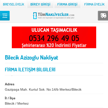
Back
TÜM NAKLİYECİLER
Adana
Adıyaman
Afyon
Ağrı
Bilecik Azizoglu Nakliyat
Aksaray
Amasya
Ankara
Antalya
FİRMA İLETİŞİM BİLGİLERİ
Ardahan
Artvin
Aydın
Balıkesir
Adres
Gazipaşa Mah. Kurtul Sok. No:14/b Merkez/Bilecik
Bartın
Batman
İl / İlçe
Bayburt
Bilecik
Bilecik / Merkez