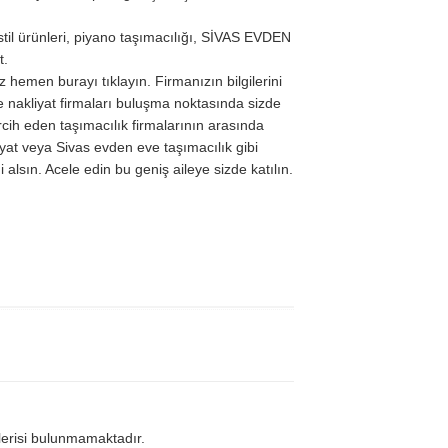
stil ürünleri, piyano taşımacılığı, SİVAS EVDEN
t.
z hemen burayı tıklayın. Firmanızın bilgilerini
e nakliyat firmaları buluşma noktasında sizde
 tercih eden taşımacılık firmalarının arasında
iyat veya Sivas evden eve taşımacılık gibi
 alsın. Acele edin bu geniş aileye sizde katılın.
lerisi bulunmamaktadır.