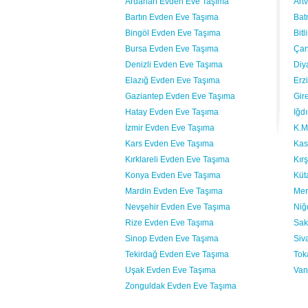
Ardahan Evden Eve Taşıma
Art
Bartın Evden Eve Taşıma
Bat
Bingöl Evden Eve Taşıma
Bit
Bursa Evden Eve Taşıma
Çan
Denizli Evden Eve Taşıma
Diy
Elazığ Evden Eve Taşıma
Erz
Gaziantep Evden Eve Taşıma
Gir
Hatay Evden Eve Taşıma
Iğd
İzmir Evden Eve Taşıma
K.M
Kars Evden Eve Taşıma
Kas
Kırklareli Evden Eve Taşıma
Kır
Konya Evden Eve Taşıma
Küt
Mardin Evden Eve Taşıma
Mer
Nevşehir Evden Eve Taşıma
Niğ
Rize Evden Eve Taşıma
Sak
Sinop Evden Eve Taşıma
Siv
Tekirdağ Evden Eve Taşıma
Tok
Uşak Evden Eve Taşıma
Van
Zonguldak Evden Eve Taşıma