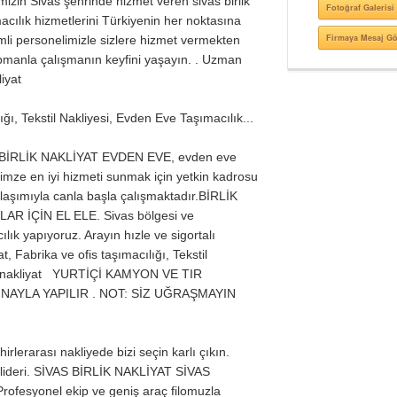
mizin Sivas şehrinde hizmet veren sivas birlik
Fotoğraf Galerisi
acılık hizmetlerini Türkiyenin her noktasına
Firmaya Mesaj G
mli personelimizle sizlere hizmet vermekten
kipmanla çalışmanın keyfini yaşayın. . Uzman
liyat
ığı, Tekstil Nakliyesi, Evden Eve Taşımacılık...
an BİRLİK NAKLİYAT EVDEN EVE, evden eve
rimze en iyi hizmeti sunmak için yetkin kadrosu
klaşımıyla canla başla çalışmaktadır.BİRLİK
 İÇİN EL ELE. Sivas bölgesi ve
lık yapıyoruz. Arayın hızle ve sigortalı
t, Fabrika ve ofis taşımacılığı, Tekstil
lik nakliyat YURTİÇİ KAMYON VE TIR
İNAYLA YAPILIR . NOT: SİZ UĞRAŞMAYIN
hirlerarası nakliyede bizi seçin karlı çıkın.
n lideri. SİVAS BİRLİK NAKLİYAT SİVAS
rofesyonel ekip ve geniş araç filomuzla