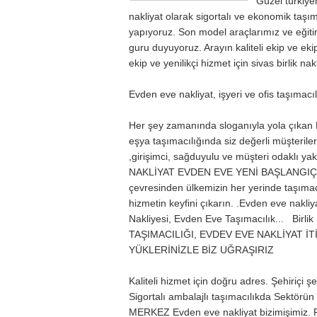
Güzel türkiye
nakliyat olarak sigortalı ve ekonomik taşım
yapıyoruz. Son model araçlarımız ve eğiti
guru duyuyoruz. Arayın kaliteli ekip ve e
ekip ve yenilikçi hizmet için sivas birlik nak
Evden eve nakliyat, işyeri ve ofis taşımacıl
Her şey zamanında sloganıyla yola çık
eşya taşımacılığında siz değerli müşterile
,girişimci, sağduyulu ve müşteri odaklı ya
NAKLİYAT EVDEN EVE YENİ BAŞLANGIÇLAR
çevresinden ülkemizin her yerinde taşımacı
hizmetin keyfini çıkarın. .Evden eve nakliya
Nakliyesi, Evden Eve Taşımacılık... Bir
TAŞIMACILIĞI, EVDEV EVE NAKLİYAT İT
YÜKLERİNİZLE BİZ UĞRAŞIRIZ
Kaliteli hizmet için doğru adres. Şehiriçi şe
Sigortalı ambalajlı taşımacılıkda Sektörü
MERKEZ Evden eve nakliyat bizimişimiz. P