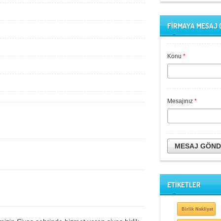
FİRMAYA MESAJ
Konu
*
Mesajınız
*
MESAJ GÖN
ETİKETLER
Birlik Nakliyat