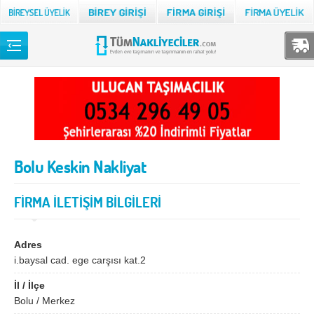
Back
TÜM NAKLİYECİLER
Adana
Adıyaman
Afyon
Ağrı
Bolu Keskin Nakliyat
Aksaray
Amasya
Ankara
Antalya
FİRMA İLETİŞİM BİLGİLERİ
Ardahan
Artvin
Aydın
Balıkesir
Adres
i.baysal cad. ege carşısı kat.2
Bartın
Batman
İl / İlçe
Bayburt
Bilecik
Bolu / Merkez