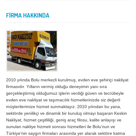
İzmir
K.Maraş
Karabük
Karaman
FİRMA HAKKINDA
Kars
Kastamonu
Kayseri
Kırıkkale
Kırklareli
Kırşehir
Kilis
Kocaeli
Konya
Kütahya
Malatya
Manisa
2010 yılında Bolu merkezli kurulmuş, evden eve şehiriçi nakliyat
firmasıdır. Yılların vermiş olduğu deneyimin yanı sıra
Mardin
Mersin
gerçekleştirmiş olduğumuz işlerin verdiği güven ve tecrübeyle
evden eve nakliyat ve taşımacılık hizmetlerinizde siz değerli
Muğla
Muş
müşterilerimize hizmet sunmaktayız. 2010 yılından bu yana,
Nevşehir
Niğde
sektörde yenilikçi ve dinamik bir kuruluş olmayı başaran Keskin
Nakliyat, hizmet çeşitliliği, geniş araç filosu, kalite anlayışı ve
Ordu
Osmaniye
sunulan nakliye hizmeti sonrası hizmetleri ile Bolu'nun ve
Türkiye'nin saygın firmaları arasında yer alarak sektöre katma
Rize
Sakarya