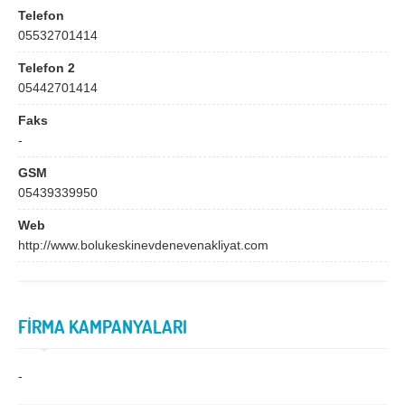
Bingöl
Bitlis
Telefon
05532701414
Bolu
Burdur
Telefon 2
Bursa
Çanakkale
05442701414
Çankırı
Çorum
Faks
Denizli
Diyarbakır
-
Düzce
Edirne
GSM
05439339950
Elazığ
Erzincan
Web
Erzurum
Eskişehir
http://www.bolukeskinevdenevenakliyat.com
Gaziantep
Giresun
Gümüşhane
Hakkari
FİRMA KAMPANYALARI
Hatay
Iğdır
Isparta
İstanbul
-