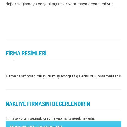
değer sağlamaya ve yeni açılımlar yaratmaya devam ediyor.
Samsun
Siirt
Sinop
Sivas
Şanlıurfa
Şırnak
Tekirdağ
Tokat
Trabzon
Tunceli
FİRMA RESİMLERİ
Uşak
Van
Yalova
Yozgat
Firma tarafından oluşturulmuş fotoğraf galerisi bulunmamaktadır.
Zonguldak
MÜŞTERİ TALEPLERİ
NAKLİYE FİRMASINI DEĞERLENDİRİN
DEFTER
Firmaya yorum yapmak için giriş yapmanız gerekmektedir.
NAKLİYECİ İLANLARI