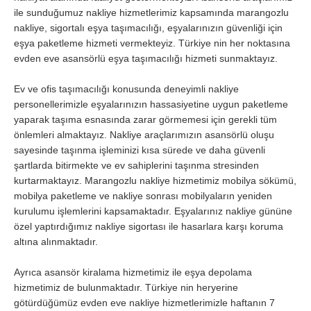
İzmir
K.Maraş
ile sunduğumuz nakliye hizmetlerimiz kapsamında marangozlu
Karabük
Karaman
nakliye, sigortalı eşya taşımacılığı, eşyalarınızın güvenliği için
eşya paketleme hizmeti vermekteyiz. Türkiye nin her noktasına
Kars
Kastamonu
evden eve asansörlü eşya taşımacılığı hizmeti sunmaktayız.
Kayseri
Kırıkkale
Ev ve ofis taşımacılığı konusunda deneyimli nakliye
Kırklareli
Kırşehir
personellerimizle eşyalarınızın hassasiyetine uygun paketleme
yaparak taşıma esnasında zarar görmemesi için gerekli tüm
Kilis
Kocaeli
önlemleri almaktayız. Nakliye araçlarımızın asansörlü oluşu
sayesinde taşınma işleminizi kısa sürede ve daha güvenli
Konya
Kütahya
şartlarda bitirmekte ve ev sahiplerini taşınma stresinden
Malatya
Manisa
kurtarmaktayız. Marangozlu nakliye hizmetimiz mobilya sökümü,
mobilya paketleme ve nakliye sonrası mobilyaların yeniden
Mardin
Mersin
kurulumu işlemlerini kapsamaktadır. Eşyalarınız nakliye gününe
özel yaptırdığımız nakliye sigortası ile hasarlara karşı koruma
Muğla
Muş
altına alınmaktadır.
Nevşehir
Niğde
Ayrıca asansör kiralama hizmetimiz ile eşya depolama
Ordu
Osmaniye
hizmetimiz de bulunmaktadır. Türkiye nin heryerine
götürdüğümüz evden eve nakliye hizmetlerimizle haftanın 7
Rize
Sakarya