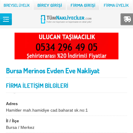
Back
TÜM NAKLİYECİLER
Adana
Adıyaman
Afyon
Ağrı
Bursa Merinos Evden Eve Nakliyat
Aksaray
Amasya
Ankara
Antalya
FİRMA İLETİŞİM BİLGİLERİ
Ardahan
Artvin
Aydın
Balıkesir
Adres
Hamitler mah.hamidiye cad.baharat sk.no:1
Bartın
Batman
İl / İlçe
Bayburt
Bilecik
Bursa / Merkez