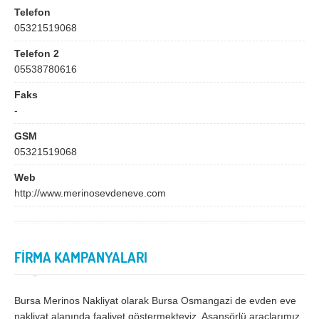
Bingöl
Bitlis
Telefon
05321519068
Bolu
Burdur
Telefon 2
Bursa
Çanakkale
05538780616
Çankırı
Çorum
Faks
Denizli
Diyarbakır
-
Düzce
Edirne
GSM
05321519068
Elazığ
Erzincan
Web
Erzurum
Eskişehir
http://www.merinosevdeneve.com
Gaziantep
Giresun
Gümüşhane
Hakkari
FİRMA KAMPANYALARI
Hatay
Iğdır
Isparta
İstanbul
Bursa Merinos Nakliyat olarak Bursa Osmangazi de evden eve
nakliyat alanında faaliyet göstermekteyiz. Asansörlü araçlarımız