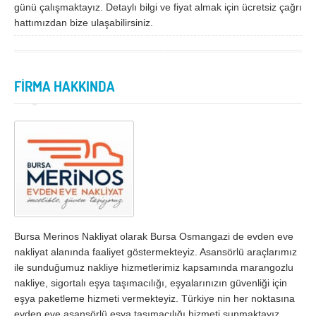
günü çalışmaktayız. Detaylı bilgi ve fiyat almak için ücretsiz çağrı
hattımızdan bize ulaşabilirsiniz.
Samsun
Siirt
Sinop
Sivas
Şanlıurfa
Şırnak
FİRMA HAKKINDA
Tekirdağ
Tokat
Trabzon
Tunceli
Uşak
Van
Yalova
Yozgat
Zonguldak
Bursa Merinos Nakliyat olarak Bursa Osmangazi de evden eve
MÜŞTERİ TALEPLERİ
nakliyat alanında faaliyet göstermekteyiz. Asansörlü araçlarımız
ile sunduğumuz nakliye hizmetlerimiz kapsamında marangozlu
DEFTER
nakliye, sigortalı eşya taşımacılığı, eşyalarınızın güvenliği için
eşya paketleme hizmeti vermekteyiz. Türkiye nin her noktasına
NAKLİYECİ İLANLARI
evden eve asansörlü eşya taşımacılığı hizmeti sunmaktayız.