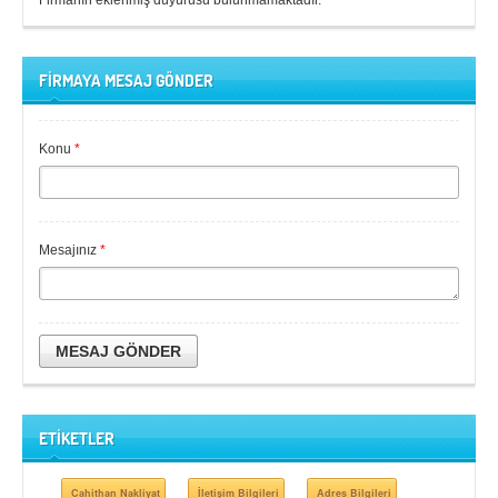
Firmanın eklenmiş duyurusu bulunmamaktadır.
FİRMAYA MESAJ GÖNDER
Konu
*
Mesajınız
*
MESAJ GÖNDER
ETİKETLER
Cahithan Nakliyat
İletişim Bilgileri
Adres Bilgileri