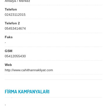
Antalya / Merkez
Bingöl
Bitlis
Telefon
Bolu
Burdur
02423112015
Bursa
Çanakkale
Telefon 2
Çankırı
Çorum
05453414674
Denizli
Diyarbakır
Faks
-
Düzce
Edirne
GSM
Elazığ
Erzincan
05412055430
Erzurum
Eskişehir
Web
http://www.cahithannakliyat.com
Gaziantep
Giresun
Gümüşhane
Hakkari
Hatay
Iğdır
FİRMA KAMPANYALARI
Isparta
İstanbul
-