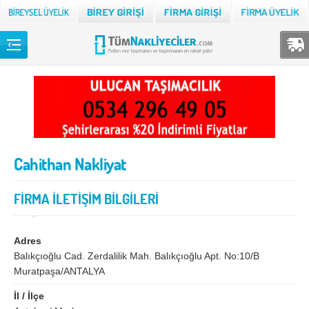
Back
TÜM NAKLİYECİLER
Adana
Adıyaman
Afyon
Ağrı
Cahithan Nakliyat
Aksaray
Amasya
Ankara
Antalya
FİRMA İLETİŞİM BİLGİLERİ
Ardahan
Artvin
Aydın
Balıkesir
Adres
Balıkçıoğlu Cad. Zerdalilik Mah. Balıkçıoğlu Apt. No:10/B
Bartın
Batman
Muratpaşa/ANTALYA
Bayburt
Bilecik
İl / İlçe