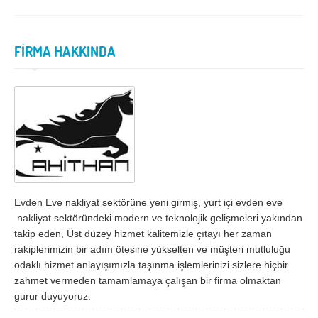
İzmir
K.Maraş
Karabük
Karaman
FİRMA HAKKINDA
Kars
Kastamonu
Kayseri
Kırıkkale
Kırklareli
Kırşehir
Kilis
Kocaeli
Konya
Kütahya
Malatya
Manisa
Evden Eve nakliyat sektörüne yeni girmiş, yurt içi evden eve
Mardin
Mersin
nakliyat sektöründeki modern ve teknolojik gelişmeleri yakından
takip eden, Üst düzey hizmet kalitemizle çıtayı her zaman
Muğla
Muş
rakiplerimizin bir adım ötesine yükselten ve müşteri mutluluğu
Nevşehir
Niğde
odaklı hizmet anlayışımızla taşınma işlemlerinizi sizlere hiçbir
zahmet vermeden tamamlamaya çalışan bir firma olmaktan
Ordu
Osmaniye
gurur duyuyoruz.
Rize
Sakarya