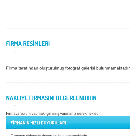
Samsun
Siirt
Sinop
Sivas
Şanlıurfa
Şırnak
FİRMA RESİMLERİ
Tekirdağ
Tokat
Trabzon
Tunceli
Uşak
Van
Firma tarafından oluşturulmuş fotoğraf galerisi bulunmamaktadır.
Yalova
Yozgat
Zonguldak
NAKLİYE FİRMASINI DEĞERLENDİRİN
MÜŞTERİ TALEPLERİ
Firmaya yorum yapmak için giriş yapmanız gerekmektedir.
DEFTER
FİRMANIN HIZLI DUYURULARI
NAKLİYECİ İLANLARI