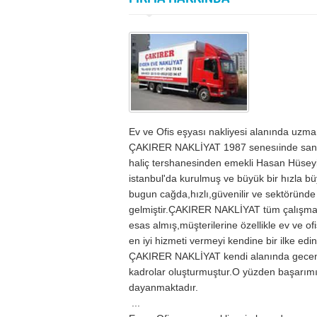
Ev ve Ofis eşyası nakliyesi alanında uzma
ÇAKIRER NAKLİYAT 1987 senesıinde sanat
haliç tershanesinden emekli Hasan Hüse
istanbul'da kurulmuş ve büyük bir hızla b
bugun cağda,hızlı,güvenilir ve sektöründe i
gelmiştir.ÇAKIRER NAKLİYAT tüm çalışmalar
esas almış,müşterilerine özellikle ev ve o
en iyi hizmeti vermeyi kendine bir ilke edin
ÇAKIRER NAKLİYAT kendi alanında gecen y
kadrolar oluşturmuştur.O yüzden başarımız
dayanmaktadır.
...