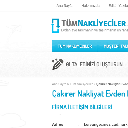
Ana Sayfa
Hakkımızda
Editör Yazıla
TÜM NAKLİYECİLER
MÜŞTERİ TAL
Ana Sayfa
»
Tüm Nakliyeciler
»
Çakırer Nakliyat Evd
Çakırer Nakliyat Evden
FİRMA İLETİŞİM BİLGİLERİ
Adres
kervangecmez cad.hark s