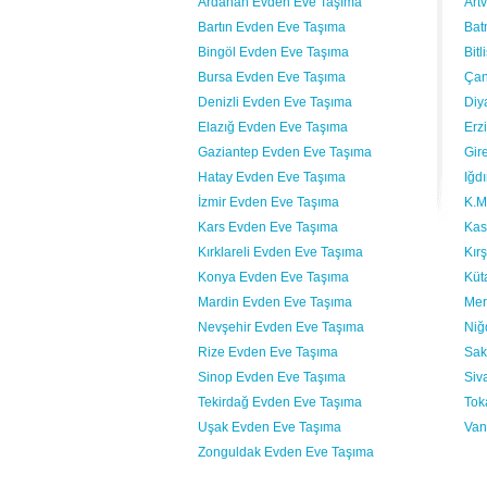
Ardahan Evden Eve Taşıma
Art
Bartın Evden Eve Taşıma
Bat
Bingöl Evden Eve Taşıma
Bit
Bursa Evden Eve Taşıma
Çan
Denizli Evden Eve Taşıma
Diy
Elazığ Evden Eve Taşıma
Erz
Gaziantep Evden Eve Taşıma
Gir
Hatay Evden Eve Taşıma
Iğd
İzmir Evden Eve Taşıma
K.M
Kars Evden Eve Taşıma
Kas
Kırklareli Evden Eve Taşıma
Kır
Konya Evden Eve Taşıma
Küt
Mardin Evden Eve Taşıma
Mer
Nevşehir Evden Eve Taşıma
Niğ
Rize Evden Eve Taşıma
Sak
Sinop Evden Eve Taşıma
Siv
Tekirdağ Evden Eve Taşıma
Tok
Uşak Evden Eve Taşıma
Van
Zonguldak Evden Eve Taşıma