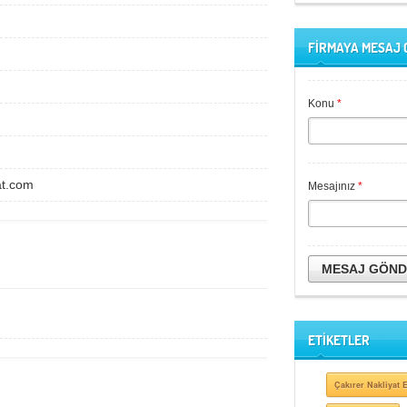
FİRMAYA MESAJ
Konu
*
at.com
Mesajınız
*
MESAJ GÖN
ETİKETLER
Çakırer Nakliyat