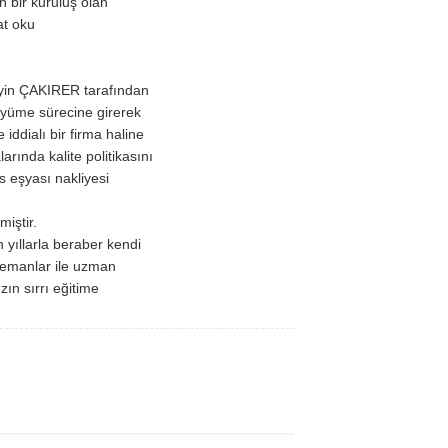
n bir kuruluş olan
t oku
yin ÇAKIRER tarafından
üyüme sürecine girerek
iddialı bir firma haline
ında kalite politikasını
is eşyası nakliyesi
miştir.
ıllarla beraber kendi
elemanlar ile uzman
ın sırrı eğitime