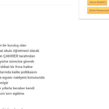
Adres Bilgileri
Şirket Kampanyal
n bir kuruluş olan
 okulu öğretmeni olarak
yin ÇAKIRER tarafından
üyüme sürecine girerek
ddialı bir frma haline
ında kalite politikasını
fis eşyası nakliyesi konusunda
miştir
ıllarla beraber kendi
ın sırrı egitime