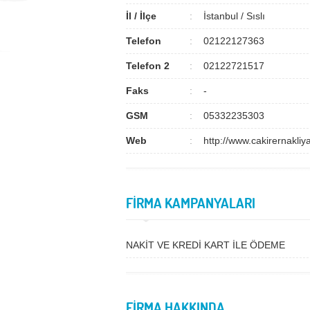
İl / İlçe
İstanbul / Sıslı
Telefon
02122127363
Telefon 2
02122721517
Faks
-
GSM
05332235303
Web
http://www.cakirernakliy
FİRMA KAMPANYALARI
NAKİT VE KREDİ KART İLE ÖDEME
FİRMA HAKKINDA