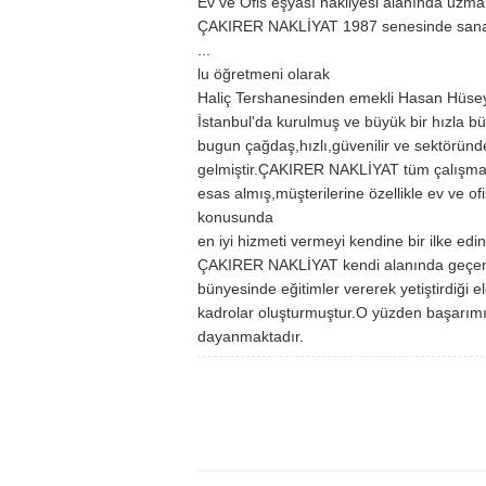
Ev ve Ofis eşyası nakliyesi alanında uzma
ÇAKIRER NAKLİYAT 1987 senesinde sana
...
lu öğretmeni olarak
Haliç Tershanesinden emekli Hasan Hüse
İstanbul'da kurulmuş ve büyük bir hızla b
bugun çağdaş,hızlı,güvenilir ve sektöründe 
gelmiştir.ÇAKIRER NAKLİYAT tüm çalışmalar
esas almış,müşterilerine özellikle ev ve of
konusunda
en iyi hizmeti vermeyi kendine bir ilke edin
ÇAKIRER NAKLİYAT kendi alanında geçen y
bünyesinde eğitimler vererek yetiştirdiği 
kadrolar oluşturmuştur.O yüzden başarımız
dayanmaktadır.