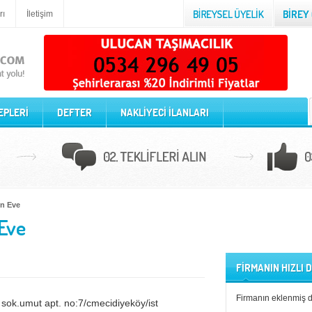
rı
İletişim
EPLERİ
DEFTER
NAKLİYECİ İLANLARI
en Eve
 Eve
FİRMANIN HIZLI
Firmanın eklenmiş 
ok.umut apt. no:7/cmecidiyeköy/ist