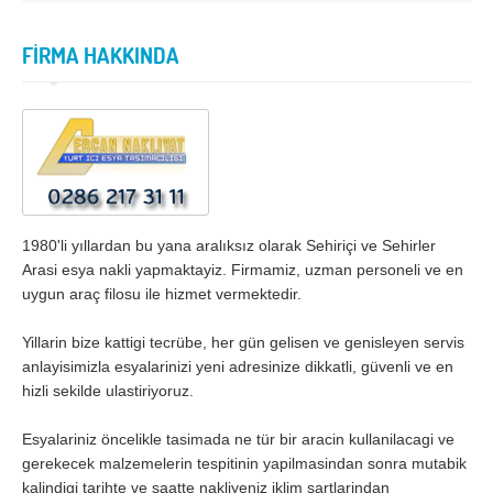
İzmir
K.Maraş
Karabük
Karaman
FİRMA HAKKINDA
Kars
Kastamonu
Kayseri
Kırıkkale
Kırklareli
Kırşehir
Kilis
Kocaeli
Konya
Kütahya
1980'li yıllardan bu yana aralıksız olarak Sehiriçi ve Sehirler
Arasi esya nakli yapmaktayiz. Firmamiz, uzman personeli ve en
Malatya
Manisa
uygun araç filosu ile hizmet vermektedir.
Mardin
Mersin
Yillarin bize kattigi tecrübe, her gün gelisen ve genisleyen servis
Muğla
Muş
anlayisimizla esyalarinizi yeni adresinize dikkatli, güvenli ve en
hizli sekilde ulastiriyoruz.
Nevşehir
Niğde
Esyalariniz öncelikle tasimada ne tür bir aracin kullanilacagi ve
Ordu
Osmaniye
gerekecek malzemelerin tespitinin yapilmasindan sonra mutabik
kalindigi tarihte ve saatte nakliyeniz iklim sartlarindan
Rize
Sakarya