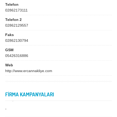
Bingöl
Bitlis
Telefon
02862173111
Bolu
Burdur
Telefon 2
Bursa
Çanakkale
02862129557
Çankırı
Çorum
Faks
Denizli
Diyarbakır
02862130794
Düzce
Edirne
GSM
05426316886
Elazığ
Erzincan
Web
Erzurum
Eskişehir
http://www.ercannakliye.com
Gaziantep
Giresun
Gümüşhane
Hakkari
FİRMA KAMPANYALARI
Hatay
Iğdır
Isparta
İstanbul
-