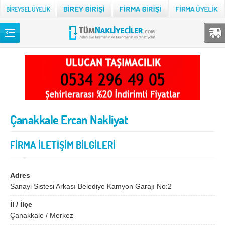
Back
TÜM NAKLİYECİLER
Adana
Adıyaman
Afyon
Ağrı
Çanakkale Ercan Nakliyat
Aksaray
Amasya
Ankara
Antalya
FİRMA İLETİŞİM BİLGİLERİ
Ardahan
Artvin
Aydın
Balıkesir
Adres
Sanayi Sistesi Arkası Belediye Kamyon Garajı No:2
Bartın
Batman
İl / İlçe
Bayburt
Bilecik
Çanakkale / Merkez