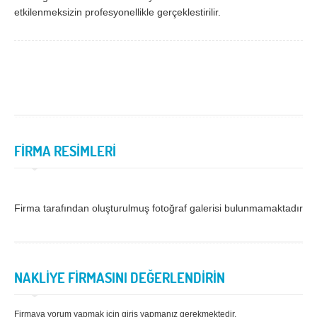
etkilenmeksizin profesyonellikle gerçeklestirilir.
Samsun
Siirt
Sinop
Sivas
Şanlıurfa
Şırnak
Tekirdağ
Tokat
Trabzon
Tunceli
FİRMA RESİMLERİ
Uşak
Van
Yalova
Yozgat
Zonguldak
Firma tarafından oluşturulmuş fotoğraf galerisi bulunmamaktadır.
MÜŞTERİ TALEPLERİ
NAKLİYE FİRMASINI DEĞERLENDİRİN
DEFTER
NAKLİYECİ İLANLARI
Firmaya yorum yapmak için giriş yapmanız gerekmektedir.