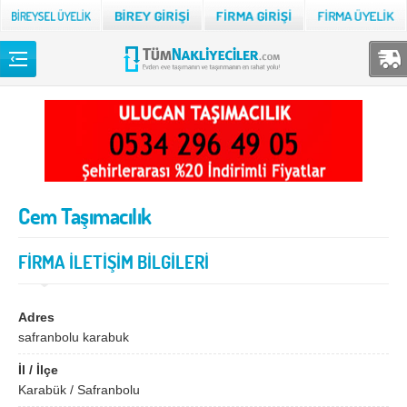
Back
TÜM NAKLİYECİLER
Adana
Adıyaman
Afyon
Ağrı
Cem Taşımacılık
Aksaray
Amasya
Ankara
Antalya
FİRMA İLETİŞİM BİLGİLERİ
Ardahan
Artvin
Aydın
Balıkesir
Adres
safranbolu karabuk
Bartın
Batman
İl / İlçe
Bayburt
Bilecik
Karabük / Safranbolu