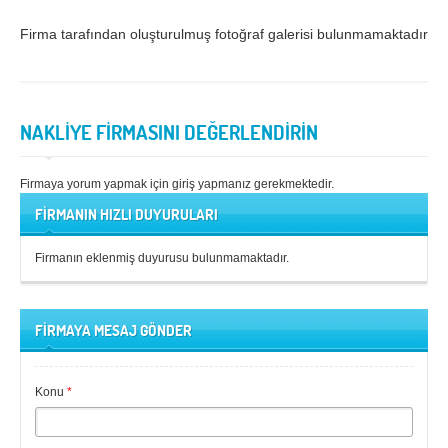
Samsun
Siirt
Firma tarafından oluşturulmuş fotoğraf galerisi bulunmamaktadır.
Sinop
Sivas
Şanlıurfa
Şırnak
NAKLİYE FİRMASINI DEĞERLENDİRİN
Tekirdağ
Tokat
Trabzon
Tunceli
Firmaya yorum yapmak için giriş yapmanız gerekmektedir.
FİRMANIN HIZLI DUYURULARI
Uşak
Van
Yalova
Yozgat
Firmanın eklenmiş duyurusu bulunmamaktadır.
Zonguldak
FİRMAYA MESAJ GÖNDER
MÜŞTERİ TALEPLERİ
DEFTER
Konu
*
NAKLİYECİ İLANLARI