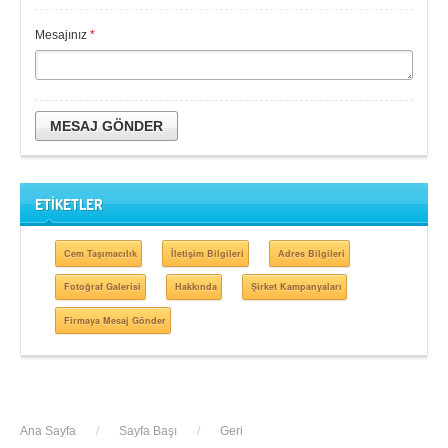
Mesajınız
*
MESAJ GÖNDER
ETİKETLER
Cem Taşımacılık
İletişim Bilgileri
Adres Bilgileri
Fotoğraf Galerisi
Hakkında
Şirket Kampanyaları
Firmaya Mesaj Gönder
Ana Sayfa
/
Sayfa Başı
/
Geri