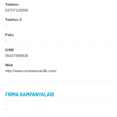
Bingöl
Bitlis
Telefon
03707120000
Bolu
Burdur
Telefon 2
Bursa
Çanakkale
-
Çankırı
Çorum
Faks
Denizli
Diyarbakır
-
Düzce
Edirne
GSM
05437889836
Elazığ
Erzincan
Web
Erzurum
Eskişehir
http://www.cemtasimacilik.com/
Gaziantep
Giresun
Gümüşhane
Hakkari
FİRMA KAMPANYALARI
Hatay
Iğdır
Isparta
İstanbul
-