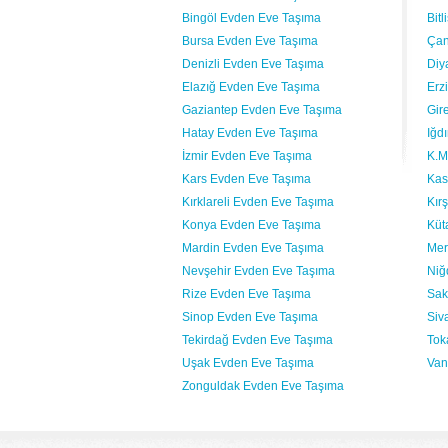
Bingöl Evden Eve Taşıma
Bit
Bursa Evden Eve Taşıma
Çan
Denizli Evden Eve Taşıma
Diy
Elazığ Evden Eve Taşıma
Erz
Gaziantep Evden Eve Taşıma
Gir
Hatay Evden Eve Taşıma
Iğd
İzmir Evden Eve Taşıma
K.M
Kars Evden Eve Taşıma
Kas
Kırklareli Evden Eve Taşıma
Kır
Konya Evden Eve Taşıma
Küt
Mardin Evden Eve Taşıma
Mer
Nevşehir Evden Eve Taşıma
Niğ
Rize Evden Eve Taşıma
Sak
Sinop Evden Eve Taşıma
Siv
Tekirdağ Evden Eve Taşıma
Tok
Uşak Evden Eve Taşıma
Van
Zonguldak Evden Eve Taşıma