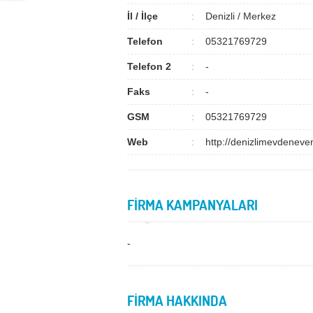
İl / İlçe
Denizli / Merkez
Telefon
05321769729
Telefon 2
-
Faks
-
GSM
05321769729
Web
http://denizlimevdeneve
FİRMA KAMPANYALARI
-
FİRMA HAKKINDA