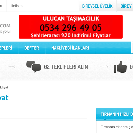
rı
İletişim
EPLERİ
DEFTER
NAKLİYECİ İLANLARI
kliyat
yat
FİRMANIN HIZLI
Firmanın eklenmiş 