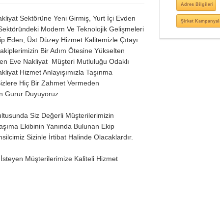
Adres Bilgileri
liyat Sektörüne Yeni Girmiş, Yurt İçi Evden
Şirket Kampanyal
Sektöründeki Modern Ve Teknolojik Gelişmeleri
p Eden, Üst Düzey Hizmet Kalitemizle Çıtayı
kiplerimizin Bir Adım Ötesine Yükselten
en Eve Nakliyat Müşteri Mutluluğu Odaklı
kliyat Hizmet Anlayışımızla Taşınma
 Sizlere Hiç Bir Zahmet Vermeden
n Gurur Duyuyoruz.
tusunda Siz Değerli Müşterilerimizin
aşıma Ekibinin Yanında Bulunan Ekip
cimiz Sizinle İrtibat Halinde Olacaklardır.
İsteyen Müşterilerimize Kaliteli Hizmet