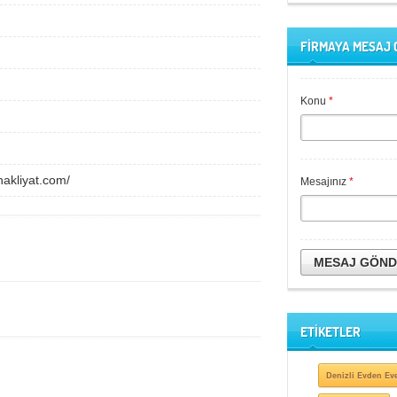
FİRMAYA MESAJ
Konu
*
nakliyat.com/
Mesajınız
*
MESAJ GÖN
ETİKETLER
Denizli Evden Eve