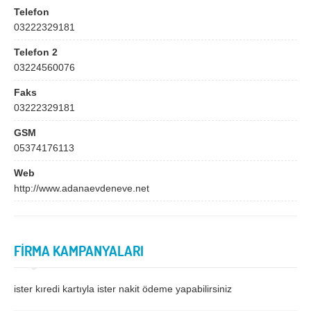
Bingöl
Bitlis
Telefon
03222329181
Bolu
Burdur
Telefon 2
Bursa
Çanakkale
03224560076
Çankırı
Çorum
Faks
Denizli
Diyarbakır
03222329181
Düzce
Edirne
GSM
05374176113
Elazığ
Erzincan
Web
Erzurum
Eskişehir
http://www.adanaevdeneve.net
Gaziantep
Giresun
Gümüşhane
Hakkari
FİRMA KAMPANYALARI
Hatay
Iğdır
Isparta
İstanbul
ister kıredi kartıyla ister nakit ödeme yapabilirsiniz