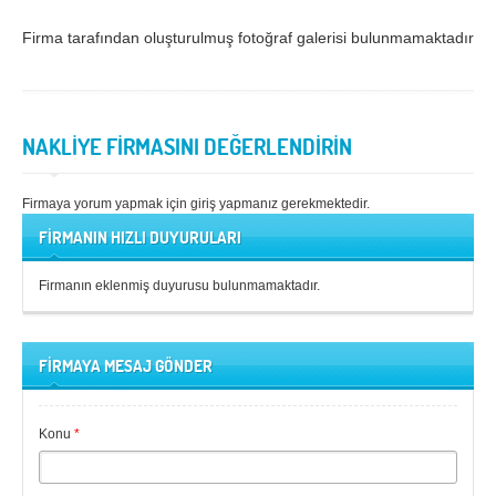
Samsun
Siirt
Firma tarafından oluşturulmuş fotoğraf galerisi bulunmamaktadır.
Sinop
Sivas
Şanlıurfa
Şırnak
NAKLİYE FİRMASINI DEĞERLENDİRİN
Tekirdağ
Tokat
Trabzon
Tunceli
Firmaya yorum yapmak için giriş yapmanız gerekmektedir.
FİRMANIN HIZLI DUYURULARI
Uşak
Van
Yalova
Yozgat
Firmanın eklenmiş duyurusu bulunmamaktadır.
Zonguldak
FİRMAYA MESAJ GÖNDER
MÜŞTERİ TALEPLERİ
DEFTER
Konu
*
NAKLİYECİ İLANLARI