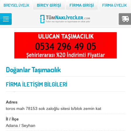
Back
TÜM NAKLİYECİLER
Adana
Adıyaman
Afyon
Ağrı
Doğanlar Taşımacılık
Aksaray
Amasya
Ankara
Antalya
FİRMA İLETİŞİM BİLGİLERİ
Ardahan
Artvin
Aydın
Balıkesir
Adres
toros mah 78153 sok zaloğlu sitesi b/blok zemin kat
Bartın
Batman
İl / İlçe
Bayburt
Bilecik
Adana / Seyhan