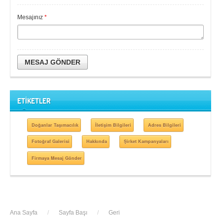
Mesajınız
*
MESAJ GÖNDER
ETİKETLER
Doğanlar Taşımacılık
İletişim Bilgileri
Adres Bilgileri
Fotoğraf Galerisi
Hakkında
Şirket Kampanyaları
Firmaya Mesaj Gönder
Ana Sayfa
/
Sayfa Başı
/
Geri