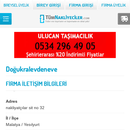
Back
TÜM NAKLİYECİLER
Adana
Adıyaman
Afyon
Ağrı
Doğukralevdeneve
Aksaray
Amasya
Ankara
Antalya
FİRMA İLETİŞİM BİLGİLERİ
Ardahan
Artvin
Aydın
Balıkesir
Adres
nakliyatçılar sit no 32
Bartın
Batman
İl / İlçe
Bayburt
Bilecik
Malatya / Yesılyurt