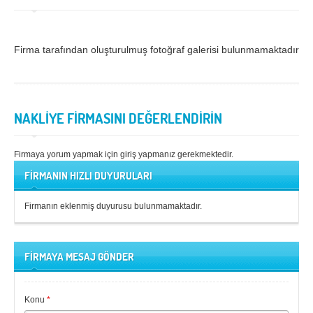
Samsun
Siirt
Sinop
Sivas
Firma tarafından oluşturulmuş fotoğraf galerisi bulunmamaktadır.
Şanlıurfa
Şırnak
Tekirdağ
Tokat
NAKLİYE FİRMASINI DEĞERLENDİRİN
Trabzon
Tunceli
Uşak
Van
Firmaya yorum yapmak için giriş yapmanız gerekmektedir.
FİRMANIN HIZLI DUYURULARI
Yalova
Yozgat
Zonguldak
Firmanın eklenmiş duyurusu bulunmamaktadır.
MÜŞTERİ TALEPLERİ
FİRMAYA MESAJ GÖNDER
DEFTER
Konu
*
NAKLİYECİ İLANLARI