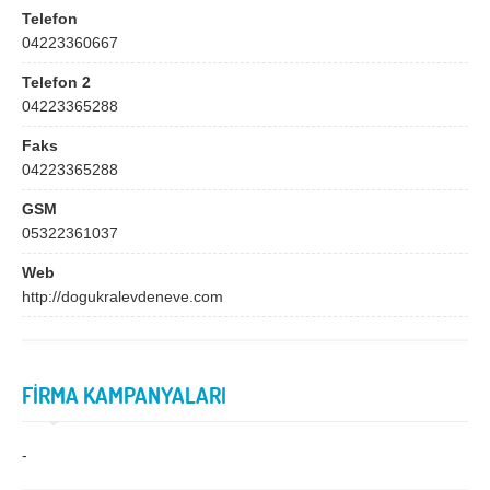
Bingöl
Bitlis
Telefon
04223360667
Bolu
Burdur
Telefon 2
Bursa
Çanakkale
04223365288
Çankırı
Çorum
Faks
Denizli
Diyarbakır
04223365288
Düzce
Edirne
GSM
05322361037
Elazığ
Erzincan
Web
Erzurum
Eskişehir
http://dogukralevdeneve.com
Gaziantep
Giresun
Gümüşhane
Hakkari
FİRMA KAMPANYALARI
Hatay
Iğdır
Isparta
İstanbul
-