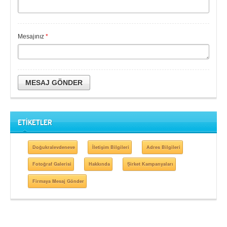
Mesajınız
*
MESAJ GÖNDER
ETİKETLER
Doğukralevdeneve
İletişim Bilgileri
Adres Bilgileri
Fotoğraf Galerisi
Hakkında
Şirket Kampanyaları
Firmaya Mesaj Gönder