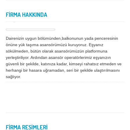
İzmir
K.Maraş
Karabük
Karaman
FİRMA HAKKINDA
Kars
Kastamonu
Kayseri
Kırıkkale
Dairenizin uygun bölümünden,balkonunun yada penceresinin
Kırklareli
Kırşehir
önüne yük taşıma asansörümüzü kuruyoruz. Eşyanız
sökülmeden, bütün olarak asansörümüzün platformuna
Kilis
Kocaeli
yerleştiriliyor. Ardından asansör operatörlerimiz eşyanızın
güvenli bir şekilde, katınıza kadar, kimseyi rahatsız etmeden ve
Konya
Kütahya
herhangi bir hasara uğramadan, seri bir şekilde ulaştırılmasını
Malatya
Manisa
sağlıyor.
Mardin
Mersin
Muğla
Muş
Nevşehir
Niğde
Ordu
Osmaniye
FİRMA RESİMLERİ
Rize
Sakarya