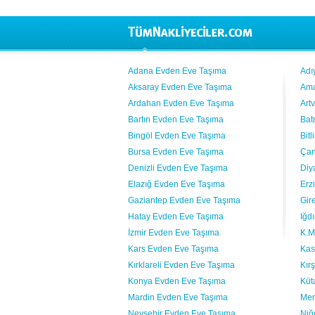
Adana Evden Eve Taşıma
Adı
Aksaray Evden Eve Taşıma
Ama
Ardahan Evden Eve Taşıma
Art
Bartın Evden Eve Taşıma
Bat
Bingöl Evden Eve Taşıma
Bit
Bursa Evden Eve Taşıma
Çan
Denizli Evden Eve Taşıma
Diy
Elazığ Evden Eve Taşıma
Erz
Gaziantep Evden Eve Taşıma
Gir
Hatay Evden Eve Taşıma
Iğd
İzmir Evden Eve Taşıma
K.M
Kars Evden Eve Taşıma
Kas
Kırklareli Evden Eve Taşıma
Kır
Konya Evden Eve Taşıma
Küt
Mardin Evden Eve Taşıma
Mer
Nevşehir Evden Eve Taşıma
Niğ