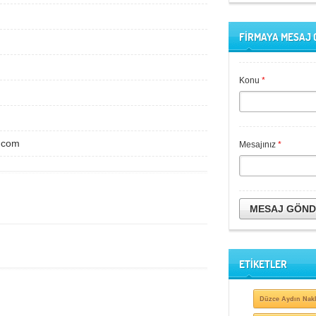
FİRMAYA MESAJ
Konu
*
t.com
Mesajınız
*
MESAJ GÖN
ETİKETLER
Düzce Aydın Nakl