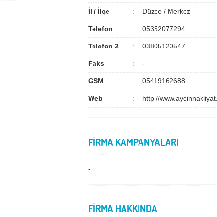
İl / İlçe
Düzce / Merkez
Telefon
05352077294
Telefon 2
03805120547
Faks
-
GSM
05419162688
Web
http://www.aydinnakliya
FİRMA KAMPANYALARI
-
FİRMA HAKKINDA