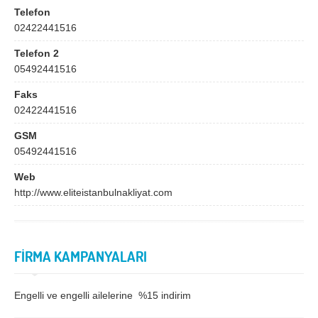
Bingöl
Bitlis
Telefon
02422441516
Bolu
Burdur
Telefon 2
Bursa
Çanakkale
05492441516
Çankırı
Çorum
Faks
Denizli
Diyarbakır
02422441516
Düzce
Edirne
GSM
05492441516
Elazığ
Erzincan
Web
Erzurum
Eskişehir
http://www.eliteistanbulnakliyat.com
Gaziantep
Giresun
Gümüşhane
Hakkari
FİRMA KAMPANYALARI
Hatay
Iğdır
Isparta
İstanbul
Engelli ve engelli ailelerine %15 indirim