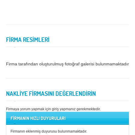
Samsun
Siirt
Sinop
Sivas
Şanlıurfa
Şırnak
FİRMA RESİMLERİ
Tekirdağ
Tokat
Trabzon
Tunceli
Firma tarafından oluşturulmuş fotoğraf galerisi bulunmamaktadır.
Uşak
Van
Yalova
Yozgat
Zonguldak
NAKLİYE FİRMASINI DEĞERLENDİRİN
MÜŞTERİ TALEPLERİ
Firmaya yorum yapmak için giriş yapmanız gerekmektedir.
DEFTER
FİRMANIN HIZLI DUYURULARI
NAKLİYECİ İLANLARI
Firmanın eklenmiş duyurusu bulunmamaktadır.