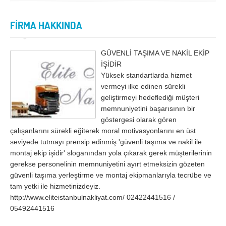
İzmir
K.Maraş
Karabük
Karaman
FİRMA HAKKINDA
Kars
Kastamonu
GÜVENLİ TAŞIMA VE NAKİL EKİP
Kayseri
Kırıkkale
İŞİDİR
Kırklareli
Kırşehir
Yüksek standartlarda hizmet
vermeyi ilke edinen sürekli
Kilis
Kocaeli
geliştirmeyi hedeflediği müşteri
memnuniyetini başarısının bir
Konya
Kütahya
göstergesi olarak gören
çalışanlarını sürekli eğiterek moral motivasyonlarını en üst
Malatya
Manisa
seviyede tutmayı prensip edinmiş 'güvenli taşıma ve nakil ile
Mardin
Mersin
montaj ekip işidir' sloganından yola çıkarak gerek müşterilerinin
gerekse personelinin memnuniyetini ayırt etmeksizin gözeten
Muğla
Muş
güvenli taşıma yerleştirme ve montaj ekipmanlarıyla tecrübe ve
tam yetki ile hizmetinizdeyiz.
Nevşehir
Niğde
http://www.eliteistanbulnakliyat.com/ 02422441516 /
Ordu
Osmaniye
05492441516
Rize
Sakarya