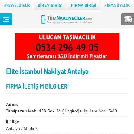
Back
TÜM NAKLİYECİLER
Adana
Adıyaman
Afyon
Ağrı
Elite İstanbul Nakliyat Antalya
Aksaray
Amasya
Ankara
Antalya
FİRMA İLETİŞİM BİLGİLERİ
Ardahan
Artvin
Aydın
Balıkesir
Adres
Tahılpazarı Mah. 458 Sok. M.Çilingiroğlu İş Hanı No:1 5/40
Bartın
Batman
İl / İlçe
Bayburt
Bilecik
Antalya / Merkez