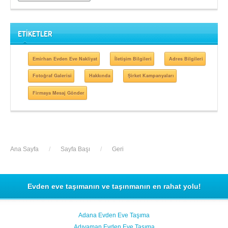
ETİKETLER
Emirhan Evden Eve Nakliyat
İletişim Bilgileri
Adres Bilgileri
Fotoğraf Galerisi
Hakkında
Şirket Kampanyaları
Firmaya Mesaj Gönder
Ana Sayfa
/
Sayfa Başı
/
Geri
Evden eve taşımanın ve taşınmanın en rahat yolu!
Adana Evden Eve Taşıma
Adıyaman Evden Eve Taşıma