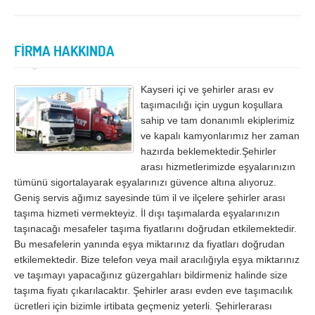
İzmir
K.Maraş
Karabük
Karaman
FİRMA HAKKINDA
Kars
Kastamonu
Kayseri
Kırıkkale
Kayseri içi ve şehirler arası ev
Kırklareli
Kırşehir
taşımacılığı için uygun koşullara
sahip ve tam donanımlı ekiplerimiz
Kilis
Kocaeli
ve kapalı kamyonlarımız her zaman
hazırda beklemektedir.Şehirler
Konya
Kütahya
arası hizmetlerimizde eşyalarınızın
tümünü sigortalayarak eşyalarınızı güvence altına alıyoruz.
Malatya
Manisa
Geniş servis ağımız sayesinde tüm il ve ilçelere şehirler arası
Mardin
Mersin
taşıma hizmeti vermekteyiz. İl dışı taşımalarda eşyalarınızın
taşınacağı mesafeler taşıma fiyatlarını doğrudan etkilemektedir.
Muğla
Muş
Bu mesafelerin yanında eşya miktarınız da fiyatları doğrudan
etkilemektedir. Bize telefon veya mail aracılığıyla eşya miktarınız
Nevşehir
Niğde
ve taşımayı yapacağınız güzergahları bildirmeniz halinde size
Ordu
Osmaniye
taşıma fiyatı çıkarılacaktır. Şehirler arası evden eve taşımacılık
ücretleri için bizimle irtibata geçmeniz yeterli. Şehirlerarası
Rize
Sakarya