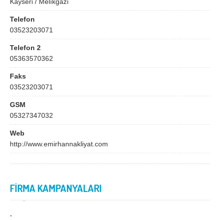
Kayseri / Melıkgazı
Bingöl
Bitlis
Telefon
Bolu
Burdur
03523203071
Bursa
Çanakkale
Telefon 2
Çankırı
Çorum
05363570362
Denizli
Diyarbakır
Faks
03523203071
Düzce
Edirne
GSM
Elazığ
Erzincan
05327347032
Erzurum
Eskişehir
Web
http://www.emirhannakliyat.com
Gaziantep
Giresun
Gümüşhane
Hakkari
Hatay
Iğdır
FİRMA KAMPANYALARI
Isparta
İstanbul
-