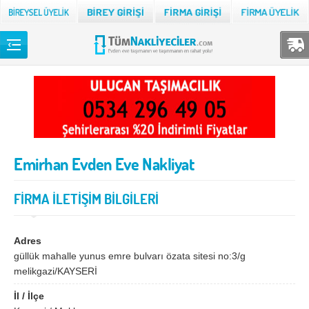
Back
TÜM NAKLİYECİLER
Adana
Adıyaman
Afyon
Ağrı
Emirhan Evden Eve Nakliyat
Aksaray
Amasya
Ankara
Antalya
FİRMA İLETİŞİM BİLGİLERİ
Ardahan
Artvin
Aydın
Balıkesir
Adres
güllük mahalle yunus emre bulvarı özata sitesi no:3/g
Bartın
Batman
melikgazi/KAYSERİ
Bayburt
Bilecik
İl / İlçe