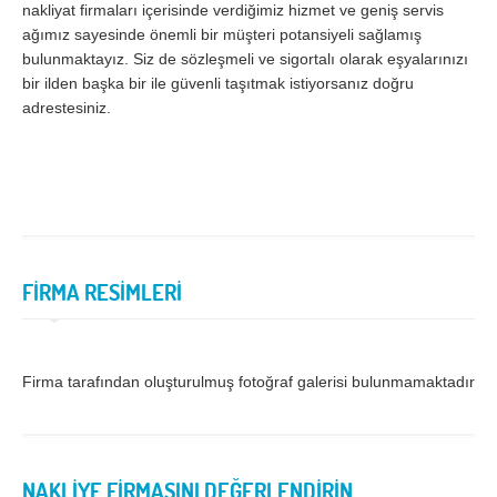
nakliyat firmaları içerisinde verdiğimiz hizmet ve geniş servis
ağımız sayesinde önemli bir müşteri potansiyeli sağlamış
Samsun
Siirt
bulunmaktayız. Siz de sözleşmeli ve sigortalı olarak eşyalarınızı
Sinop
Sivas
bir ilden başka bir ile güvenli taşıtmak istiyorsanız doğru
adrestesiniz.
Şanlıurfa
Şırnak
Tekirdağ
Tokat
Trabzon
Tunceli
Uşak
Van
Yalova
Yozgat
FİRMA RESİMLERİ
Zonguldak
Firma tarafından oluşturulmuş fotoğraf galerisi bulunmamaktadır.
MÜŞTERİ TALEPLERİ
DEFTER
NAKLİYECİ İLANLARI
NAKLİYE FİRMASINI DEĞERLENDİRİN