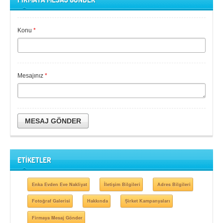
Konu
*
Mesajınız
*
MESAJ GÖNDER
ETİKETLER
Enka Evden Eve Nakliyat
İletişim Bilgileri
Adres Bilgileri
Fotoğraf Galerisi
Hakkında
Şirket Kampanyaları
Firmaya Mesaj Gönder