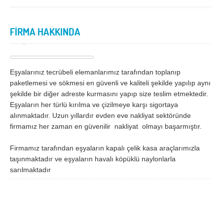
İzmir
K.Maraş
Karabük
Karaman
FİRMA HAKKINDA
Kars
Kastamonu
Kayseri
Kırıkkale
Eşyalarınız tecrübeli elemanlarımız tarafından toplanıp
Kırklareli
Kırşehir
paketlemesi ve sökmesi en güvenli ve kaliteli şekilde yapılıp aynı
Kilis
Kocaeli
şekilde bir diğer adreste kurmasını yapıp size teslim etmektedir.
Eşyaların her türlü kırılma ve çizilmeye karşı sigortaya
Konya
Kütahya
alınmaktadır. Uzun yıllardır evden eve nakliyat sektöründe
firmamız her zaman en güvenilir nakliyat olmayı başarmıştır.
Malatya
Manisa
Mardin
Mersin
Firmamız tarafından eşyaların kapalı çelik kasa araçlarımızla
taşınmaktadır ve eşyaların havalı köpüklü naylonlarla
Muğla
Muş
sarılmaktadır
Nevşehir
Niğde
Ordu
Osmaniye
Rize
Sakarya