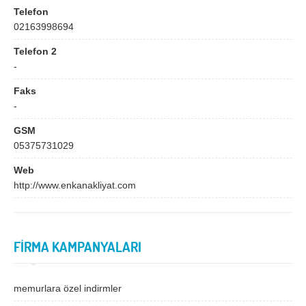
Bingöl
Bitlis
Telefon
02163998694
Bolu
Burdur
Telefon 2
Bursa
Çanakkale
-
Çankırı
Çorum
Faks
Denizli
Diyarbakır
-
Düzce
Edirne
GSM
05375731029
Elazığ
Erzincan
Web
Erzurum
Eskişehir
http://www.enkanakliyat.com
Gaziantep
Giresun
Gümüşhane
Hakkari
FİRMA KAMPANYALARI
Hatay
Iğdır
Isparta
İstanbul
memurlara özel indirmler