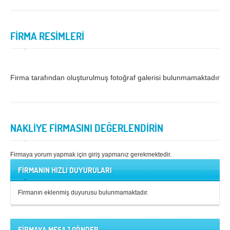
Samsun
Siirt
FİRMA RESİMLERİ
Sinop
Sivas
Şanlıurfa
Şırnak
Tekirdağ
Tokat
Firma tarafından oluşturulmuş fotoğraf galerisi bulunmamaktadır.
Trabzon
Tunceli
Uşak
Van
NAKLİYE FİRMASINI DEĞERLENDİRİN
Yalova
Yozgat
Zonguldak
Firmaya yorum yapmak için giriş yapmanız gerekmektedir.
FİRMANIN HIZLI DUYURULARI
MÜŞTERİ TALEPLERİ
Firmanın eklenmiş duyurusu bulunmamaktadır.
DEFTER
NAKLİYECİ İLANLARI
FİRMAYA MESAJ GÖNDER