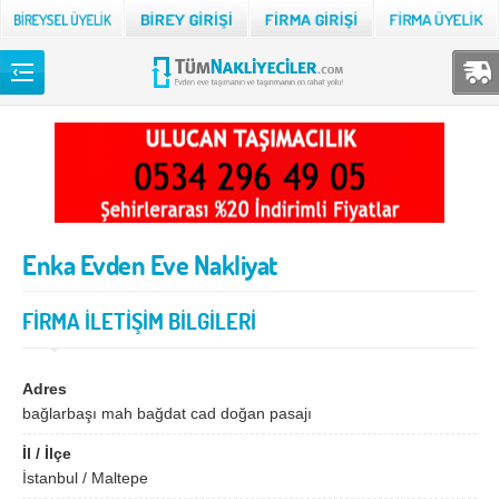
Back
TÜM NAKLİYECİLER
Adana
Adıyaman
Afyon
Ağrı
Enka Evden Eve Nakliyat
Aksaray
Amasya
Ankara
Antalya
FİRMA İLETİŞİM BİLGİLERİ
Ardahan
Artvin
Aydın
Balıkesir
Adres
bağlarbaşı mah bağdat cad doğan pasajı
Bartın
Batman
İl / İlçe
Bayburt
Bilecik
İstanbul / Maltepe