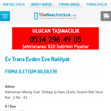
Back
TÜM NAKLİYECİLER
Adana
Adıyaman
Afyon
Ağrı
Ev Trans Evden Eve Nakliyat
Aksaray
Amasya
Ankara
Antalya
FİRMA İLETİŞİM BİLGİLERİ
Ardahan
Artvin
Aydın
Balıkesir
Adres
Kahraman Maraş Cad. Onbaşı İş Hanı (Zorlu Grand Otel Yanı)
Bartın
Batman
Kat : 2 No : 61
Bayburt
Bilecik
İl / İlçe