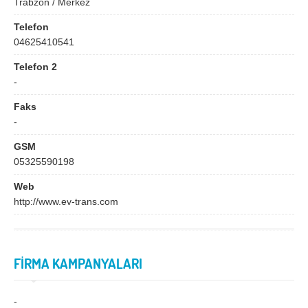
Trabzon / Merkez
Bingöl
Bitlis
Telefon
Bolu
Burdur
04625410541
Bursa
Çanakkale
Telefon 2
Çankırı
Çorum
-
Denizli
Diyarbakır
Faks
-
Düzce
Edirne
GSM
Elazığ
Erzincan
05325590198
Erzurum
Eskişehir
Web
http://www.ev-trans.com
Gaziantep
Giresun
Gümüşhane
Hakkari
Hatay
Iğdır
FİRMA KAMPANYALARI
Isparta
İstanbul
-