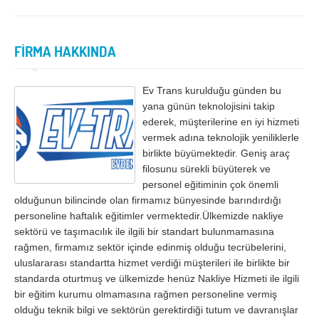
İzmir
K.Maraş
Karabük
Karaman
FİRMA HAKKINDA
Kars
Kastamonu
Kayseri
Kırıkkale
Ev Trans kurulduğu günden bu
Kırklareli
Kırşehir
yana günün teknolojisini takip
ederek, müşterilerine en iyi hizmeti
Kilis
Kocaeli
vermek adına teknolojik yeniliklerle
birlikte büyümektedir. Geniş araç
Konya
Kütahya
filosunu sürekli büyüterek ve
Malatya
Manisa
personel eğitiminin çok önemli
olduğunun bilincinde olan firmamız bünyesinde barındırdığı
Mardin
Mersin
personeline haftalık eğitimler vermektedir.Ülkemizde nakliye
sektörü ve taşımacılık ile ilgili bir standart bulunmamasına
Muğla
Muş
rağmen, firmamız sektör içinde edinmiş olduğu tecrübelerini,
uluslararası standartta hizmet verdiği müşterileri ile birlikte bir
Nevşehir
Niğde
standarda oturtmuş ve ülkemizde henüz Nakliye Hizmeti ile ilgili
Ordu
Osmaniye
bir eğitim kurumu olmamasına rağmen personeline vermiş
olduğu teknik bilgi ve sektörün gerektirdiği tutum ve davranışlar
Rize
Sakarya