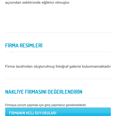
açısından sektöründe eğitimci olmuştur.
Samsun
Siirt
Sinop
Sivas
Şanlıurfa
Şırnak
Tekirdağ
Tokat
FİRMA RESİMLERİ
Trabzon
Tunceli
Uşak
Van
Yalova
Yozgat
Firma tarafından oluşturulmuş fotoğraf galerisi bulunmamaktadır.
Zonguldak
MÜŞTERİ TALEPLERİ
NAKLİYE FİRMASINI DEĞERLENDİRİN
DEFTER
Firmaya yorum yapmak için giriş yapmanız gerekmektedir.
FİRMANIN HIZLI DUYURULARI
NAKLİYECİ İLANLARI