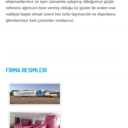
ekipmanlarımız ve aynı zamanda çalışmış olduğumuz güçlü
referans ağımızın bize vermiş olduğu öz güven ile evden eve
Samsun
Siirt
nakliyat başta olmak üzere her türlü taşımacılık ve depolama
Sinop
Sivas
işlemlerinize özel çözümler üretiyoruz.
Şanlıurfa
Şırnak
Tekirdağ
Tokat
Trabzon
Tunceli
Uşak
Van
FİRMA RESİMLERİ
Yalova
Yozgat
Zonguldak
MÜŞTERİ TALEPLERİ
DEFTER
NAKLİYECİ İLANLARI