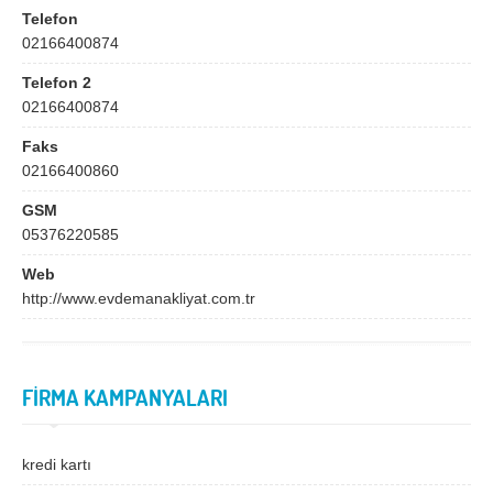
Bingöl
Bitlis
Telefon
02166400874
Bolu
Burdur
Telefon 2
Bursa
Çanakkale
02166400874
Çankırı
Çorum
Faks
Denizli
Diyarbakır
02166400860
Düzce
Edirne
GSM
05376220585
Elazığ
Erzincan
Web
Erzurum
Eskişehir
http://www.evdemanakliyat.com.tr
Gaziantep
Giresun
Gümüşhane
Hakkari
FİRMA KAMPANYALARI
Hatay
Iğdır
Isparta
İstanbul
kredi kartı