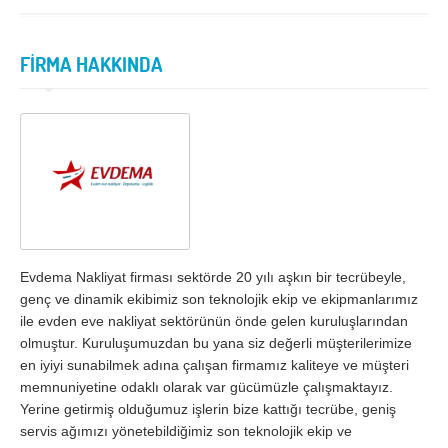
İzmir
K.Maraş
Karabük
Karaman
FİRMA HAKKINDA
Kars
Kastamonu
Kayseri
Kırıkkale
Kırklareli
Kırşehir
Kilis
Kocaeli
Konya
Kütahya
Malatya
Manisa
Evdema Nakliyat firması sektörde 20 yılı aşkın bir tecrübeyle,
Mardin
Mersin
genç ve dinamik ekibimiz son teknolojik ekip ve ekipmanlarımız
ile evden eve nakliyat sektörünün önde gelen kuruluşlarından
Muğla
Muş
olmuştur. Kuruluşumuzdan bu yana siz değerli müşterilerimize
en iyiyi sunabilmek adına çalışan firmamız kaliteye ve müşteri
Nevşehir
Niğde
memnuniyetine odaklı olarak var gücümüzle çalışmaktayız.
Ordu
Osmaniye
Yerine getirmiş olduğumuz işlerin bize kattığı tecrübe, geniş
servis ağımızı yönetebildiğimiz son teknolojik ekip ve
Rize
Sakarya