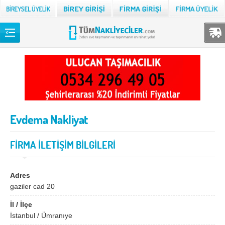
Back
TÜM NAKLİYECİLER
Adana
Adıyaman
Afyon
Ağrı
Evdema Nakliyat
Aksaray
Amasya
Ankara
Antalya
FİRMA İLETİŞİM BİLGİLERİ
Ardahan
Artvin
Aydın
Balıkesir
Adres
gaziler cad 20
Bartın
Batman
İl / İlçe
Bayburt
Bilecik
İstanbul / Ümranıye