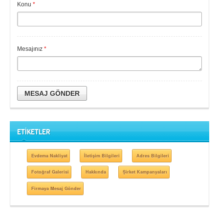
Konu
*
Mesajınız
*
MESAJ GÖNDER
ETİKETLER
Evdema Nakliyat
İletişim Bilgileri
Adres Bilgileri
Fotoğraf Galerisi
Hakkında
Şirket Kampanyaları
Firmaya Mesaj Gönder