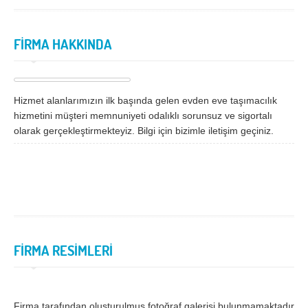
İzmir
K.Maraş
Karabük
Karaman
FİRMA HAKKINDA
Kars
Kastamonu
Kayseri
Kırıkkale
Hizmet alanlarımızın ilk başında gelen evden eve taşımacılık
Kırklareli
Kırşehir
hizmetini müşteri memnuniyeti odalıklı sorunsuz ve sigortalı
Kilis
Kocaeli
olarak gerçekleştirmekteyiz. Bilgi için bizimle iletişim geçiniz.
Konya
Kütahya
Malatya
Manisa
Mardin
Mersin
Muğla
Muş
FİRMA RESİMLERİ
Nevşehir
Niğde
Ordu
Osmaniye
Rize
Sakarya
Firma tarafından oluşturulmuş fotoğraf galerisi bulunmamaktadır.