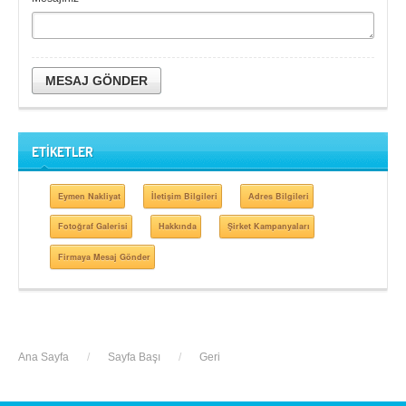
MESAJ GÖNDER
ETİKETLER
Eymen Nakliyat
İletişim Bilgileri
Adres Bilgileri
Fotoğraf Galerisi
Hakkında
Şirket Kampanyaları
Firmaya Mesaj Gönder
Ana Sayfa
/
Sayfa Başı
/
Geri