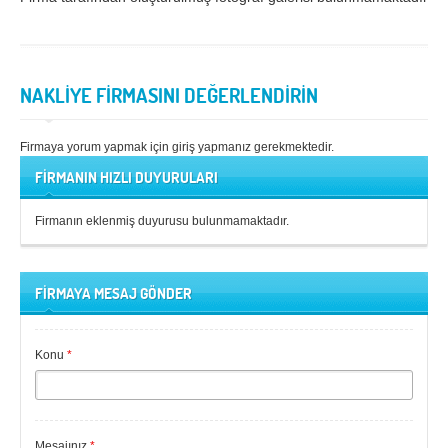
Samsun
Siirt
Sinop
Sivas
NAKLİYE FİRMASINI DEĞERLENDİRİN
Şanlıurfa
Şırnak
Tekirdağ
Tokat
Firmaya yorum yapmak için giriş yapmanız gerekmektedir.
FİRMANIN HIZLI DUYURULARI
Trabzon
Tunceli
Uşak
Van
Firmanın eklenmiş duyurusu bulunmamaktadır.
Yalova
Yozgat
Zonguldak
FİRMAYA MESAJ GÖNDER
MÜŞTERİ TALEPLERİ
Konu
*
DEFTER
NAKLİYECİ İLANLARI
Mesajınız
*