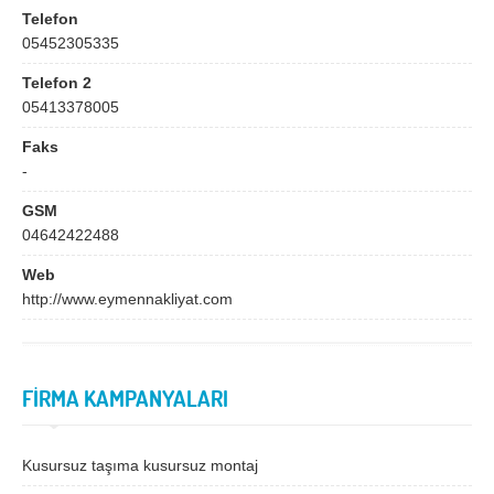
Bingöl
Bitlis
Telefon
05452305335
Bolu
Burdur
Telefon 2
Bursa
Çanakkale
05413378005
Çankırı
Çorum
Faks
Denizli
Diyarbakır
-
Düzce
Edirne
GSM
04642422488
Elazığ
Erzincan
Web
Erzurum
Eskişehir
http://www.eymennakliyat.com
Gaziantep
Giresun
Gümüşhane
Hakkari
FİRMA KAMPANYALARI
Hatay
Iğdır
Isparta
İstanbul
Kusursuz taşıma kusursuz montaj