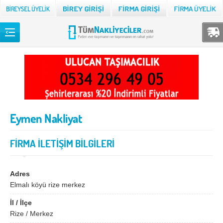
Back
TÜM NAKLİYECİLER
Adana
Adıyaman
Afyon
Ağrı
Eymen Nakliyat
Aksaray
Amasya
Ankara
Antalya
FİRMA İLETİŞİM BİLGİLERİ
Ardahan
Artvin
Aydın
Balıkesir
Adres
Elmalı köyü rize merkez
Bartın
Batman
İl / İlçe
Bayburt
Bilecik
Rize / Merkez