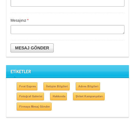
Mesajınız
*
MESAJ GÖNDER
ETİKETLER
Fırat Expres
İletişim Bilgileri
Adres Bilgileri
Fotoğraf Galerisi
Hakkında
Şirket Kampanyaları
Firmaya Mesaj Gönder