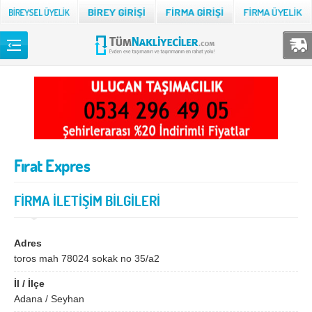
Back
TÜM NAKLİYECİLER
Adana
Adıyaman
Afyon
Ağrı
Fırat Expres
Aksaray
Amasya
Ankara
Antalya
FİRMA İLETİŞİM BİLGİLERİ
Ardahan
Artvin
Aydın
Balıkesir
Adres
toros mah 78024 sokak no 35/a2
Bartın
Batman
İl / İlçe
Bayburt
Bilecik
Adana / Seyhan