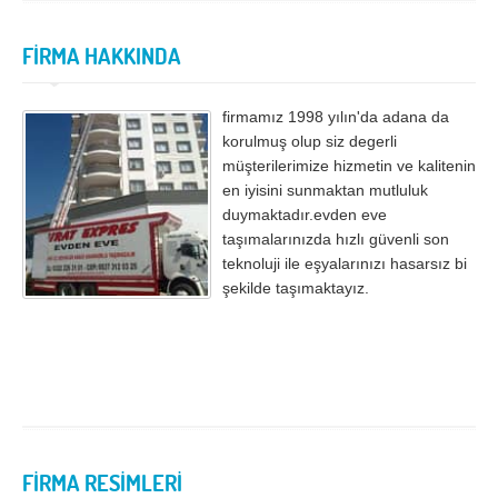
İzmir
K.Maraş
Karabük
Karaman
FİRMA HAKKINDA
Kars
Kastamonu
firmamız 1998 yılın'da adana da
Kayseri
Kırıkkale
korulmuş olup siz degerli
Kırklareli
Kırşehir
müşterilerimize hizmetin ve kalitenin
en iyisini sunmaktan mutluluk
Kilis
Kocaeli
duymaktadır.evden eve
taşımalarınızda hızlı güvenli son
Konya
Kütahya
teknoluji ile eşyalarınızı hasarsız bi
Malatya
Manisa
şekilde taşımaktayız.
Mardin
Mersin
Muğla
Muş
Nevşehir
Niğde
Ordu
Osmaniye
FİRMA RESİMLERİ
Rize
Sakarya