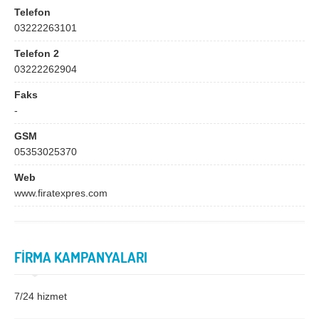
Bingöl
Bitlis
Telefon
03222263101
Bolu
Burdur
Telefon 2
Bursa
Çanakkale
03222262904
Çankırı
Çorum
Faks
Denizli
Diyarbakır
-
Düzce
Edirne
GSM
05353025370
Elazığ
Erzincan
Web
Erzurum
Eskişehir
www.firatexpres.com
Gaziantep
Giresun
Gümüşhane
Hakkari
FİRMA KAMPANYALARI
Hatay
Iğdır
Isparta
İstanbul
7/24 hizmet