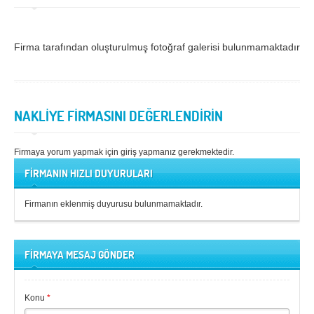
Samsun
Siirt
Firma tarafından oluşturulmuş fotoğraf galerisi bulunmamaktadır.
Sinop
Sivas
Şanlıurfa
Şırnak
Tekirdağ
Tokat
NAKLİYE FİRMASINI DEĞERLENDİRİN
Trabzon
Tunceli
Uşak
Van
Firmaya yorum yapmak için giriş yapmanız gerekmektedir.
FİRMANIN HIZLI DUYURULARI
Yalova
Yozgat
Zonguldak
Firmanın eklenmiş duyurusu bulunmamaktadır.
MÜŞTERİ TALEPLERİ
FİRMAYA MESAJ GÖNDER
DEFTER
Konu
*
NAKLİYECİ İLANLARI