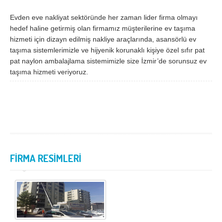
Samsun
Siirt
Evden eve nakliyat sektöründe her zaman lider firma olmayı
hedef haline getirmiş olan firmamız müşterilerine ev taşıma
Sinop
Sivas
hizmeti için dizayn edilmiş nakliye araçlarında, asansörlü ev
taşıma sistemlerimizle ve hijyenik korunaklı kişiye özel sıfır pat
Şanlıurfa
Şırnak
pat naylon ambalajlama sistemimizle size İzmir’de sorunsuz ev
Tekirdağ
Tokat
taşıma hizmeti veriyoruz.
Trabzon
Tunceli
Uşak
Van
Yalova
Yozgat
Zonguldak
FİRMA RESİMLERİ
MÜŞTERİ TALEPLERİ
DEFTER
NAKLİYECİ İLANLARI