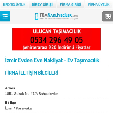
Back
TÜM NAKLİYECİLER
Adana
Adıyaman
Afyon
Ağrı
İzmir Evden Eve Nakliyat - Ev Taşımacılık
Aksaray
Amasya
Ankara
Antalya
FİRMA İLETİŞİM BİLGİLERİ
Ardahan
Artvin
Aydın
Balıkesir
Adres
1851 Sokak No:47/A Bahçelievler
Bartın
Batman
İl / İlçe
Bayburt
Bilecik
İzmir / Karsıyaka