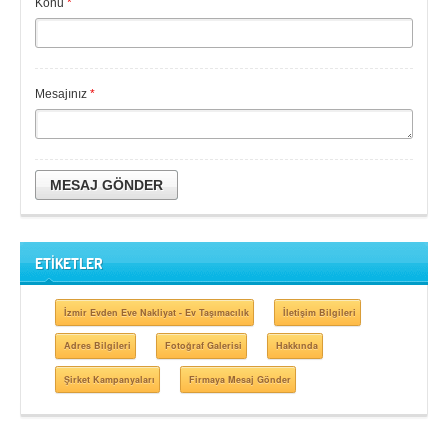
Konu
*
Mesajınız
*
MESAJ GÖNDER
ETİKETLER
İzmir Evden Eve Nakliyat - Ev Taşımacılık
İletişim Bilgileri
Adres Bilgileri
Fotoğraf Galerisi
Hakkında
Şirket Kampanyaları
Firmaya Mesaj Gönder