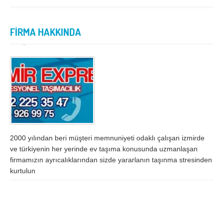
İzmir
K.Maraş
Karabük
Karaman
FİRMA HAKKINDA
Kars
Kastamonu
Kayseri
Kırıkkale
Kırklareli
Kırşehir
Kilis
Kocaeli
Konya
Kütahya
Malatya
Manisa
2000 yılından beri müşteri memnuniyeti odaklı çalışan izmirde
Mardin
Mersin
ve türkiyenin her yerinde ev taşıma konusunda uzmanlaşan
firmamızın ayrıcalıklarından sizde yararlanın taşınma stresinden
Muğla
Muş
kurtulun
Nevşehir
Niğde
Ordu
Osmaniye
Rize
Sakarya