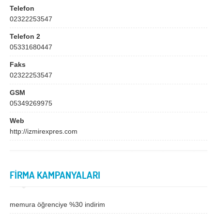
Bingöl
Bitlis
Telefon
02322253547
Bolu
Burdur
Telefon 2
Bursa
Çanakkale
05331680447
Çankırı
Çorum
Faks
Denizli
Diyarbakır
02322253547
Düzce
Edirne
GSM
05349269975
Elazığ
Erzincan
Web
Erzurum
Eskişehir
http://izmirexpres.com
Gaziantep
Giresun
Gümüşhane
Hakkari
FİRMA KAMPANYALARI
Hatay
Iğdır
Isparta
İstanbul
memura öğrenciye %30 indirim