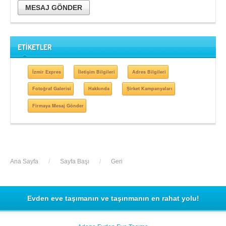
MESAJ GÖNDER
ETİKETLER
İzmir Expres
İletişim Bilgileri
Adres Bilgileri
Fotoğraf Galerisi
Hakkında
Şirket Kampanyaları
Firmaya Mesaj Gönder
Ana Sayfa
/
Sayfa Başı
/
Geri
Evden eve taşımanın ve taşınmanın en rahat yolu!