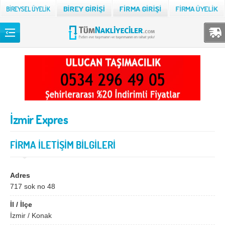
Back
TÜM NAKLİYECİLER
Adana
Adıyaman
Afyon
Ağrı
İzmir Expres
Aksaray
Amasya
Ankara
Antalya
FİRMA İLETİŞİM BİLGİLERİ
Ardahan
Artvin
Aydın
Balıkesir
Adres
717 sok no 48
Bartın
Batman
İl / İlçe
Bayburt
Bilecik
İzmir / Konak