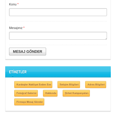
Konu
*
Mesajınız
*
MESAJ GÖNDER
ETİKETLER
Kardeşler Nakliyat Evden Eve
İletişim Bilgileri
Adres Bilgileri
Fotoğraf Galerisi
Hakkında
Şirket Kampanyaları
Firmaya Mesaj Gönder