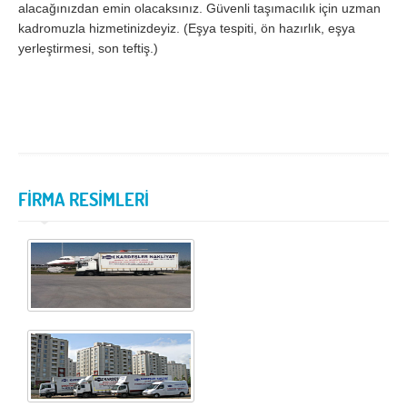
alacağınızdan emin olacaksınız. Güvenli taşımacılık için uzman
kadromuzla hizmetinizdeyiz. (Eşya tespiti, ön hazırlık, eşya
Samsun
Siirt
yerleştirmesi, son teftiş.)
Sinop
Sivas
Şanlıurfa
Şırnak
Tekirdağ
Tokat
Trabzon
Tunceli
FİRMA RESİMLERİ
Uşak
Van
Yalova
Yozgat
Zonguldak
MÜŞTERİ TALEPLERİ
DEFTER
NAKLİYECİ İLANLARI