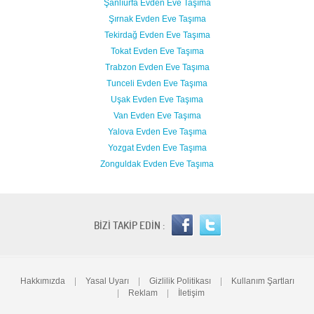
Şanlıurfa Evden Eve Taşıma
Şırnak Evden Eve Taşıma
Tekirdağ Evden Eve Taşıma
Tokat Evden Eve Taşıma
Trabzon Evden Eve Taşıma
Tunceli Evden Eve Taşıma
Uşak Evden Eve Taşıma
Van Evden Eve Taşıma
Yalova Evden Eve Taşıma
Yozgat Evden Eve Taşıma
Zonguldak Evden Eve Taşıma
BİZİ TAKİP EDİN :
Hakkımızda
|
Yasal Uyarı
|
Gizlilik Politikası
|
Kullanım Şartları
|
Reklam
|
İletişim