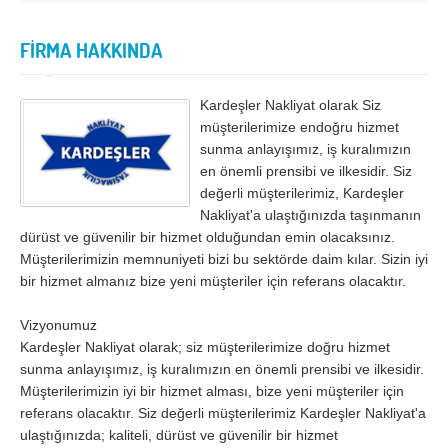
İzmir
K.Maraş
Karabük
Karaman
FİRMA HAKKINDA
Kars
Kastamonu
Kardeşler Nakliyat olarak Siz
Kayseri
Kırıkkale
müşterilerimize endoğru hizmet
Kırklareli
Kırşehir
sunma anlayışımız, iş kuralımızın
en önemli prensibi ve ilkesidir. Siz
Kilis
Kocaeli
değerli müşterilerimiz, Kardeşler
Nakliyat'a ulaştığınızda taşınmanın
Konya
Kütahya
dürüst ve güvenilir bir hizmet olduğundan emin olacaksınız.
Müşterilerimizin memnuniyeti bizi bu sektörde daim kılar. Sizin iyi
Malatya
Manisa
bir hizmet almanız bize yeni müşteriler için referans olacaktır.
Mardin
Mersin
Vizyonumuz
Muğla
Muş
Kardeşler Nakliyat olarak; siz müşterilerimize doğru hizmet
sunma anlayışımız, iş kuralımızın en önemli prensibi ve ilkesidir.
Nevşehir
Niğde
Müşterilerimizin iyi bir hizmet alması, bize yeni müşteriler için
Ordu
Osmaniye
referans olacaktır. Siz değerli müşterilerimiz Kardeşler Nakliyat'a
ulaştığınızda; kaliteli, dürüst ve güvenilir bir hizmet
Rize
Sakarya