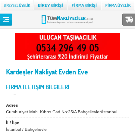
Back
TÜM NAKLİYECİLER
Adana
Adıyaman
Afyon
Ağrı
Kardeşler Nakliyat Evden Eve
Aksaray
Amasya
Ankara
Antalya
FİRMA İLETİŞİM BİLGİLERİ
Ardahan
Artvin
Aydın
Balıkesir
Adres
Cumhuriyet Mah. Kıbrıs Cad.No:25/A Bahçelievler/İstanbul
Bartın
Batman
İl / İlçe
Bayburt
Bilecik
İstanbul / Bahçelıevle