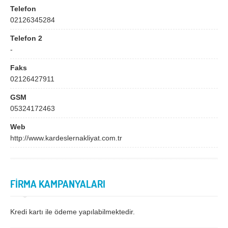
Bingöl
Bitlis
Telefon
02126345284
Bolu
Burdur
Telefon 2
Bursa
Çanakkale
-
Çankırı
Çorum
Faks
Denizli
Diyarbakır
02126427911
Düzce
Edirne
GSM
05324172463
Elazığ
Erzincan
Web
Erzurum
Eskişehir
http://www.kardeslernakliyat.com.tr
Gaziantep
Giresun
Gümüşhane
Hakkari
FİRMA KAMPANYALARI
Hatay
Iğdır
Isparta
İstanbul
Kredi kartı ile ödeme yapılabilmektedir.