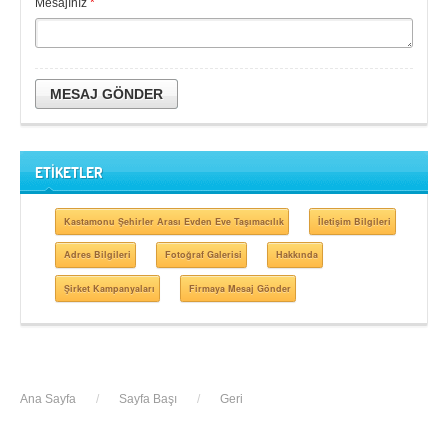
Mesajınız
*
MESAJ GÖNDER
ETİKETLER
Kastamonu Şehirler Arası Evden Eve Taşımacılık
İletişim Bilgileri
Adres Bilgileri
Fotoğraf Galerisi
Hakkında
Şirket Kampanyaları
Firmaya Mesaj Gönder
Ana Sayfa
/
Sayfa Başı
/
Geri