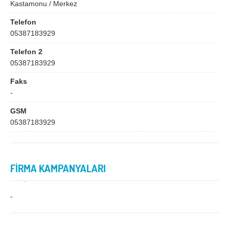
Bingöl
Bitlis
Kastamonu / Merkez
Bolu
Burdur
Telefon
05387183929
Bursa
Çanakkale
Telefon 2
Çankırı
Çorum
05387183929
Denizli
Diyarbakır
Faks
-
Düzce
Edirne
GSM
Elazığ
Erzincan
05387183929
Erzurum
Eskişehir
Gaziantep
Giresun
FİRMA KAMPANYALARI
Gümüşhane
Hakkari
Hatay
Iğdır
-
Isparta
İstanbul