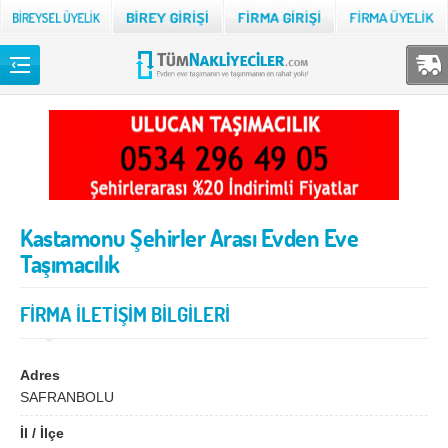
Back
TÜM NAKLİYECİLER
Adana
Adıyaman
Afyon
Ağrı
Kastamonu Şehirler Arası Evden Eve
Aksaray
Amasya
Taşımacılık
Ankara
Antalya
Ardahan
Artvin
FİRMA İLETİŞİM BİLGİLERİ
Aydın
Balıkesir
Adres
Bartın
Batman
SAFRANBOLU
Bayburt
Bilecik
İl / İlçe