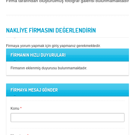
Firma tarafından oluşturulmuş fotoğraf galerisi bulunmamaktadır.
Samsun
Siirt
Sinop
Sivas
NAKLİYE FİRMASINI DEĞERLENDİRİN
Şanlıurfa
Şırnak
Tekirdağ
Tokat
Firmaya yorum yapmak için giriş yapmanız gerekmektedir.
Trabzon
Tunceli
FİRMANIN HIZLI DUYURULARI
Uşak
Van
Firmanın eklenmiş duyurusu bulunmamaktadır.
Yalova
Yozgat
Zonguldak
FİRMAYA MESAJ GÖNDER
MÜŞTERİ TALEPLERİ
Konu
*
DEFTER
NAKLİYECİ İLANLARI