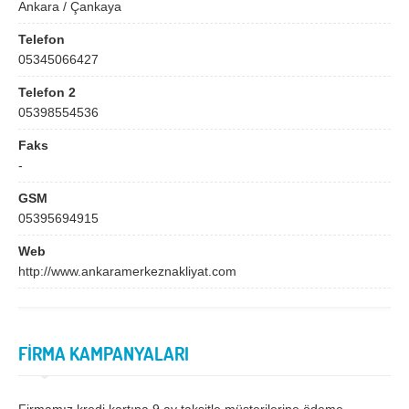
Bingöl
Bitlis
Ankara / Çankaya
Bolu
Burdur
Telefon
05345066427
Bursa
Çanakkale
Telefon 2
Çankırı
Çorum
05398554536
Denizli
Diyarbakır
Faks
-
Düzce
Edirne
GSM
Elazığ
Erzincan
05395694915
Erzurum
Eskişehir
Web
http://www.ankaramerkeznakliyat.com
Gaziantep
Giresun
Gümüşhane
Hakkari
Hatay
Iğdır
FİRMA KAMPANYALARI
Isparta
İstanbul