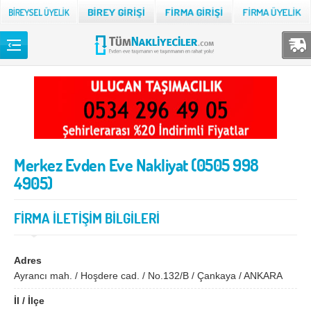
Back
TÜM NAKLİYECİLER
Adana
Adıyaman
Afyon
Ağrı
Merkez Evden Eve Nakliyat (0505 998
Aksaray
Amasya
4905)
Ankara
Antalya
Ardahan
Artvin
FİRMA İLETİŞİM BİLGİLERİ
Aydın
Balıkesir
Adres
Bartın
Batman
Ayrancı mah. / Hoşdere cad. / No.132/B / Çankaya / ANKARA
Bayburt
Bilecik
İl / İlçe