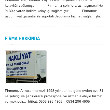
Firmamız kredi kartına 9 ay taksitle müşterilerine ödeme
İzmir
K.Maraş
kolaylığı sağlamıştır. Firmamız şehirlerarası taşımacılıkta
Karabük
Karaman
% 30'a varan indirim kolaylığı sağlamıştır. Firmamız
uygun fiyat garantisi ile sigortalı depolama hizmeti sağlamıştır.
Kars
Kastamonu
Kayseri
Kırıkkale
Kırklareli
Kırşehir
FİRMA HAKKINDA
Kilis
Kocaeli
Konya
Kütahya
Malatya
Manisa
Mardin
Mersin
Muğla
Muş
Firmamız Ankara merkezli 1998 yılından bu güne evden eve 81
Nevşehir
Niğde
ile şehiriçi ve şehirlerarsı profesyonel ve uzman ekibiyle hizmet
Ordu
Osmaniye
vermektedir... İrtibat. 0505 998 4905 _ 0534 296 4905
Rize
Sakarya