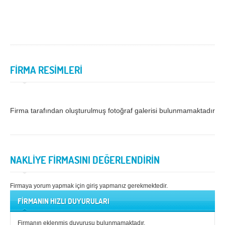
Samsun
Siirt
Sinop
Sivas
Şanlıurfa
Şırnak
FİRMA RESİMLERİ
Tekirdağ
Tokat
Trabzon
Tunceli
Uşak
Van
Firma tarafından oluşturulmuş fotoğraf galerisi bulunmamaktadır.
Yalova
Yozgat
Zonguldak
NAKLİYE FİRMASINI DEĞERLENDİRİN
MÜŞTERİ TALEPLERİ
Firmaya yorum yapmak için giriş yapmanız gerekmektedir.
DEFTER
FİRMANIN HIZLI DUYURULARI
NAKLİYECİ İLANLARI
Firmanın eklenmiş duyurusu bulunmamaktadır.