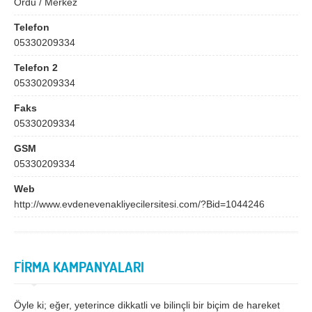
Ordu / Merkez
Bingöl
Bitlis
Telefon
Bolu
Burdur
05330209334
Bursa
Çanakkale
Telefon 2
Çankırı
Çorum
05330209334
Denizli
Diyarbakır
Faks
05330209334
Düzce
Edirne
GSM
Elazığ
Erzincan
05330209334
Erzurum
Eskişehir
Web
http://www.evdenevenakliyecilersitesi.com/?Bid=1044246
Gaziantep
Giresun
Gümüşhane
Hakkari
Hatay
Iğdır
FİRMA KAMPANYALARI
Isparta
İstanbul
Öyle ki; eğer, yeterince dikkatli ve bilinçli bir biçim de hareket