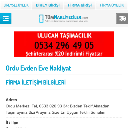
Back
TÜM NAKLİYECİLER
Adana
Adıyaman
Afyon
Ağrı
Ordu Evden Eve Nakliyat
Aksaray
Amasya
Ankara
Antalya
FİRMA İLETİŞİM BİLGİLERİ
Ardahan
Artvin
Aydın
Balıkesir
Adres
Ordu Merkez: Tel, 0533 020 93 34: Bizden Teklif Almadan
Bartın
Batman
Taşımayınız Bizi Arayınız Size En Uygun Teklifi Sunalım
Bayburt
Bilecik
İl / İlçe