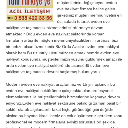
müşterilerinin değişmeyen evden
eve nakliyat firması haline gelen
Samsun
Siirt
şirketimiz müşteri memnuniyetini en
Sinop
Sivas
üst safada tutarak evden eve
nakliyat ve taşımacılık hizmetlerini sürdürmeye devam
Şanlıurfa
Şırnak
etmektedir.Ordu evden eve nakliyat sektöründe korsan
firmaların artışı ile müşteri memnuniyetsizliklerinin artması bizi
Tekirdağ
Tokat
bir nebze olsun üzmektedir.Biz Ordu Avcılar evden eve nakliyat
Trabzon
Tunceli
olarak hem Bu üzüntüyü üstümüzden atmak hemde evden eve
nakliyat konusunda müşterilerimizin yüzünü güldürmek amacı ile
Uşak
Van
ordu evden eve nakliyat sektöründe asansörlü evden eve
nakliyat ve taşımacılık devrini başlatmış bulunuyoruz.
Yalova
Yozgat
Zonguldak
Modern evden eve nakliyat araçlarımız ve 15 yılı aşkındır bu
evden eve nakliyat sektöründe çalışmakta olan profesyonel
elemanlarımız ile müşterilerimizin hizmetlerine koşmaya devam
MÜŞTERİ TALEPLERİ
ediyoruz.Evden eve nakliyat sektörüne bakıldığı zaman basit bir
sektör olarak algılanabilir fakat hiçte göründüğü gibi değildir
DEFTER
aksine bu hayatta kiracı iseniz en çok düşünmeniz gereken konu
profesyonel ve modern firmalarla evinizi sorunsuz bir şekilde
NAKLİYECİ İLANLARI