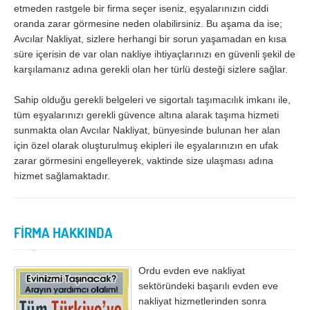
İzmir
K.Maraş
etmeden rastgele bir firma seçer iseniz, eşyalarınızın ciddi
oranda zarar görmesine neden olabilirsiniz. Bu aşama da ise;
Karabük
Karaman
Avcılar Nakliyat, sizlere herhangi bir sorun yaşamadan en kısa
Kars
Kastamonu
süre içerisin de var olan nakliye ihtiyaçlarınızı en güvenli şekil de
karşılamanız adına gerekli olan her türlü desteği sizlere sağlar.
Kayseri
Kırıkkale
Sahip olduğu gerekli belgeleri ve sigortalı taşımacılık imkanı ile,
Kırklareli
Kırşehir
tüm eşyalarınızı gerekli güvence altına alarak taşıma hizmeti
Kilis
Kocaeli
sunmakta olan Avcılar Nakliyat, bünyesinde bulunan her alan
için özel olarak oluşturulmuş ekipleri ile eşyalarınızın en ufak
Konya
Kütahya
zarar görmesini engelleyerek, vaktinde size ulaşması adına
hizmet sağlamaktadır.
Malatya
Manisa
Mardin
Mersin
FİRMA HAKKINDA
Muğla
Muş
Nevşehir
Niğde
Ordu evden eve nakliyat
Ordu
Osmaniye
sektöründeki başarılı evden eve
nakliyat hizmetlerinden sonra
Rize
Sakarya