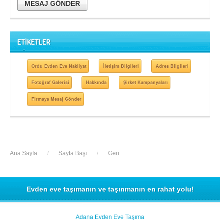
MESAJ GÖNDER
ETİKETLER
Ordu Evden Eve Nakliyat
İletişim Bilgileri
Adres Bilgileri
Fotoğraf Galerisi
Hakkında
Şirket Kampanyaları
Firmaya Mesaj Gönder
Ana Sayfa
/
Sayfa Başı
/
Geri
Evden eve taşımanın ve taşınmanın en rahat yolu!
Adana Evden Eve Taşıma