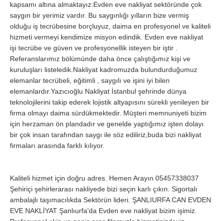
kapsamı altına almaktayız.Evden eve nakliyat sektöründe çok
saygın bir yerimiz vardır. Bu saygınlığı yılların bize vermiş
Samsun
Siirt
olduğu iş tecrübesine borçluyuz, daima en profesyonel ve kaliteli
Sinop
Sivas
hizmeti vermeyi kendimize misyon edindik. Evden eve nakliyat
işi tecrübe ve güven ve profesyonellik isteyen bir iştir .
Şanlıurfa
Şırnak
Referanslarımız bölümünde daha önce çalıştığımız kişi ve
kuruluşları listeledik.Nakliyat kadromuzda bulundurduğumuz
Tekirdağ
Tokat
elemanlar tecrübeli, eğitimli , saygılı ve işini iyi bilen
Trabzon
Tunceli
elemanlardır.Yazıcıoğlu Nakliyat İstanbul şehrinde dünya
teknolojilerini takip ederek lojistik altyapısını sürekli yenileyen bir
Uşak
Van
firma olmayı daima sürdükmektedir. Müşteri memnuniyeti bizim
için herzaman ön plandadır ve genelde yaptığımız işten dolayı
Yalova
Yozgat
bir çok insan tarafından saygı ile söz ediliriz,buda bizi nakliyat
Zonguldak
firmaları arasında farklı kılıyor.
MÜŞTERİ TALEPLERİ
Kaliteli hizmet için doğru adres. Hemen Arayın 05457338037
Şehiriçi şehirlerarası nakliyede bizi seçin karlı çıkın. Sigortalı
DEFTER
ambalajlı taşımacılıkda Sektörün lideri. ŞANLIURFA CAN EVDEN
EVE NAKLİYAT Şanlıurfa'da Evden eve nakliyat bizim işimiz.
NAKLİYECİ İLANLARI