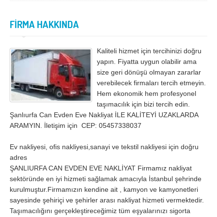
İzmir
K.Maraş
Karabük
Karaman
FİRMA HAKKINDA
Kars
Kastamonu
Kaliteli hizmet için tercihinizi doğru
Kayseri
Kırıkkale
yapın. Fiyatta uygun olabilir ama
Kırklareli
Kırşehir
size geri dönüşü olmayan zararlar
verebilecek firmaları tercih etmeyin.
Kilis
Kocaeli
Hem ekonomik hem profesyonel
taşımacılık için bizi tercih edin.
Konya
Kütahya
Şanlıurfa Can Evden Eve Nakliyat İLE KALİTEYİ UZAKLARDA
ARAMYIN. İletişim için CEP: 05457338037
Malatya
Manisa
Mardin
Mersin
Ev nakliyesi, ofis nakliyesi,sanayi ve tekstil nakliyesi için doğru
adres
Muğla
Muş
ŞANLIURFA CAN EVDEN EVE NAKLİYAT Firmamız nakliyat
sektöründe en iyi hizmeti sağlamak amacıyla İstanbul şehrinde
Nevşehir
Niğde
kurulmuştur.Firmamızın kendine ait , kamyon ve kamyonetleri
Ordu
Osmaniye
sayesinde şehiriçi ve şehirler arası nakliyat hizmeti vermektedir.
Taşımacılığını gerçekleştireceğimiz tüm eşyalarınızı sigorta
Rize
Sakarya