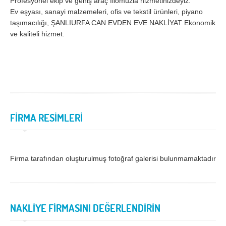
Profesyonel ekip ve geniş araç filomuzla hizmetinizdeyiz.
Ev eşyası, sanayi malzemeleri, ofis ve tekstil ürünleri, piyano
taşımacılığı, ŞANLIURFA CAN EVDEN EVE NAKLİYAT Ekonomik
ve kaliteli hizmet.
FİRMA RESİMLERİ
Firma tarafından oluşturulmuş fotoğraf galerisi bulunmamaktadır.
NAKLİYE FİRMASINI DEĞERLENDİRİN