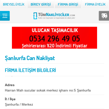
Back
TÜM NAKLİYECİLER
Adana
Adıyaman
Afyon
Ağrı
Şanlıurfa Can Nakliyat
Aksaray
Amasya
Ankara
Antalya
FİRMA İLETİŞİM BİLGİLERİ
Ardahan
Artvin
Aydın
Balıkesir
Adres
Harran Mah sucular sokak merkez işhanı no:5 Şanlıurfa
Bartın
Batman
İl / İlçe
Bayburt
Bilecik
Şanlıurfa / Merkez