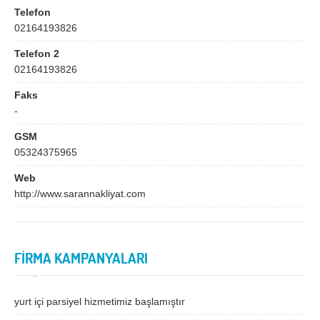
Bingöl
Bitlis
Telefon
02164193826
Bolu
Burdur
Telefon 2
Bursa
Çanakkale
02164193826
Çankırı
Çorum
Faks
Denizli
Diyarbakır
-
Düzce
Edirne
GSM
05324375965
Elazığ
Erzincan
Web
Erzurum
Eskişehir
http://www.sarannakliyat.com
Gaziantep
Giresun
Gümüşhane
Hakkari
FİRMA KAMPANYALARI
Hatay
Iğdır
Isparta
İstanbul
yurt içi parsiyel hizmetimiz başlamıştır