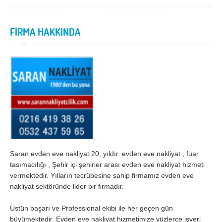
İzmir
K.Maraş
Karabük
Karaman
FİRMA HAKKINDA
Kars
Kastamonu
Kayseri
Kırıkkale
Kırklareli
Kırşehir
Kilis
Kocaeli
Konya
Kütahya
Malatya
Manisa
Mardin
Mersin
Saran evden eve nakliyat 20, yıldır. evden eve nakliyat , fuar
tasımacılığı , Şehir içi şehirler arası evden eve nakliyat hizmeti
Muğla
Muş
vermektedir. Yılların tecrübesine sahip firmamız evden eve
Nevşehir
Niğde
nakliyat sektöründe lider bir firmadır.
Ordu
Osmaniye
Üstün başarı ve Professional ekibi ile her geçen gün
büyümektedir. Evden eve nakliyat hizmetimize yüzlerce işyeri
Rize
Sakarya