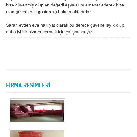
bize güvenmiş olup en değerli eşyalarını emanet ederek bize
Samsun
Siirt
olan güvenlerini göstermiş bulunmaktadırlar.
Sinop
Sivas
Saran evden eve nakliyat olarak bu derece güvene layık olup
daha iyi bir hizmet vermek için çalışmaktayız.
Şanlıurfa
Şırnak
Tekirdağ
Tokat
Trabzon
Tunceli
Uşak
Van
Yalova
Yozgat
FİRMA RESİMLERİ
Zonguldak
MÜŞTERİ TALEPLERİ
DEFTER
NAKLİYECİ İLANLARI