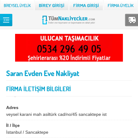
Back
TÜM NAKLİYECİLER
Adana
Adıyaman
Afyon
Ağrı
Saran Evden Eve Nakliyat
Aksaray
Amasya
Ankara
Antalya
FİRMA İLETİŞİM BİLGİLERİ
Ardahan
Artvin
Aydın
Balıkesir
Adres
veysel karani mah asiltürk cad/no/45 sancaktepe ist
Bartın
Batman
İl / İlçe
Bayburt
Bilecik
İstanbul / Sancaktepe