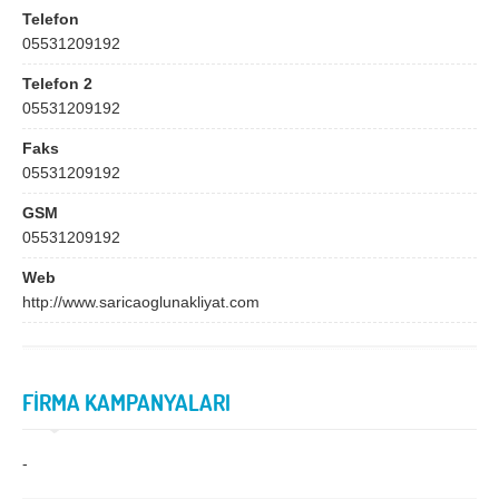
Bingöl
Bitlis
Telefon
05531209192
Bolu
Burdur
Telefon 2
Bursa
Çanakkale
05531209192
Çankırı
Çorum
Faks
Denizli
Diyarbakır
05531209192
Düzce
Edirne
GSM
05531209192
Elazığ
Erzincan
Web
Erzurum
Eskişehir
http://www.saricaoglunakliyat.com
Gaziantep
Giresun
Gümüşhane
Hakkari
FİRMA KAMPANYALARI
Hatay
Iğdır
Isparta
İstanbul
-