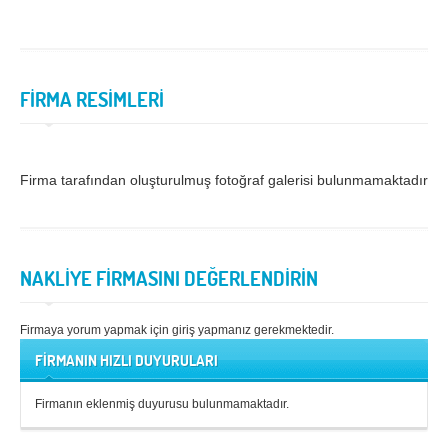
Samsun
Siirt
Sinop
Sivas
FİRMA RESİMLERİ
Şanlıurfa
Şırnak
Tekirdağ
Tokat
Trabzon
Tunceli
Firma tarafından oluşturulmuş fotoğraf galerisi bulunmamaktadır.
Uşak
Van
Yalova
Yozgat
NAKLİYE FİRMASINI DEĞERLENDİRİN
Zonguldak
Firmaya yorum yapmak için giriş yapmanız gerekmektedir.
MÜŞTERİ TALEPLERİ
FİRMANIN HIZLI DUYURULARI
DEFTER
Firmanın eklenmiş duyurusu bulunmamaktadır.
NAKLİYECİ İLANLARI