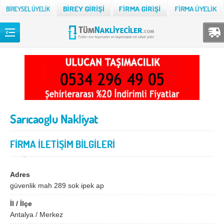
Back
TÜM NAKLİYECİLER
Adana
Adıyaman
Afyon
Ağrı
Sarıcaoglu Nakliyat
Aksaray
Amasya
Ankara
Antalya
FİRMA İLETİŞİM BİLGİLERİ
Ardahan
Artvin
Aydın
Balıkesir
Adres
güvenlik mah 289 sok ipek ap
Bartın
Batman
İl / İlçe
Bayburt
Bilecik
Antalya / Merkez