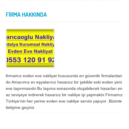
İzmir
K.Maraş
Karabük
Karaman
FİRMA HAKKINDA
Kars
Kastamonu
Kayseri
Kırıkkale
Kırklareli
Kırşehir
Kilis
Kocaeli
Konya
Kütahya
Malatya
Manisa
firmamız evden eve nakliyat hususunda en güvenilir firmalardan
dır.Amacımız ev eşyalarınız hasarsız bir şekilde eski evden yeni
Mardin
Mersin
eve taşınmasıdır.Bu taşıma esnasında oluşabilecek hasarları en
az seviyeye indirerek hasarsız bir nakliye işi yapmaktır.Firmamız
Muğla
Muş
Türkiye’nin her yerine evden eve nakliye servisi yapıyor .Bizimle
Nevşehir
Niğde
iletişime geçiniz.
Ordu
Osmaniye
Rize
Sakarya