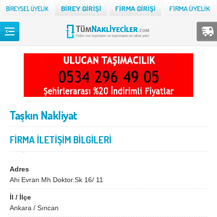
Back
TÜM NAKLİYECİLER
Adana
Adıyaman
Afyon
Ağrı
Taşkın Nakliyat
Aksaray
Amasya
Ankara
Antalya
FİRMA İLETİŞİM BİLGİLERİ
Ardahan
Artvin
Aydın
Balıkesir
Adres
Ahi Evran Mh Doktor.Sk 16/ 11
Bartın
Batman
İl / İlçe
Bayburt
Bilecik
Ankara / Sıncan