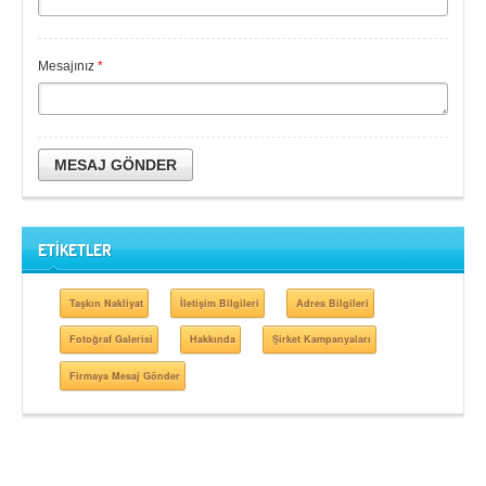
Mesajınız
*
MESAJ GÖNDER
ETİKETLER
Taşkın Nakliyat
İletişim Bilgileri
Adres Bilgileri
Fotoğraf Galerisi
Hakkında
Şirket Kampanyaları
Firmaya Mesaj Gönder