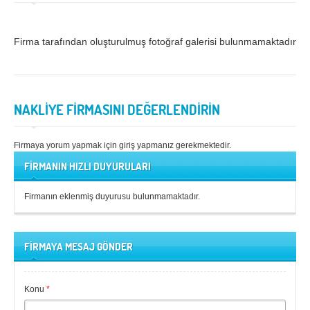
Samsun
Siirt
Firma tarafından oluşturulmuş fotoğraf galerisi bulunmamaktadır.
Sinop
Sivas
Şanlıurfa
Şırnak
Tekirdağ
Tokat
NAKLİYE FİRMASINI DEĞERLENDİRİN
Trabzon
Tunceli
Firmaya yorum yapmak için giriş yapmanız gerekmektedir.
Uşak
Van
FİRMANIN HIZLI DUYURULARI
Yalova
Yozgat
Firmanın eklenmiş duyurusu bulunmamaktadır.
Zonguldak
MÜŞTERİ TALEPLERİ
FİRMAYA MESAJ GÖNDER
DEFTER
Konu
*
NAKLİYECİ İLANLARI