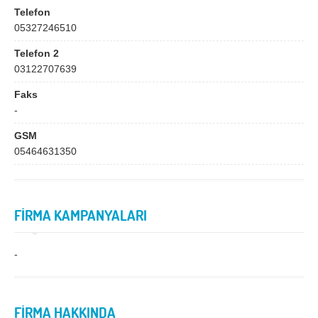
Bingöl
Bitlis
Telefon
05327246510
Bolu
Burdur
Telefon 2
Bursa
Çanakkale
03122707639
Çankırı
Çorum
Faks
Denizli
Diyarbakır
-
Düzce
Edirne
GSM
05464631350
Elazığ
Erzincan
Erzurum
Eskişehir
FİRMA KAMPANYALARI
Gaziantep
Giresun
Gümüşhane
Hakkari
-
Hatay
Iğdır
Isparta
İstanbul
FİRMA HAKKINDA