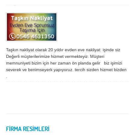
İzmir
K.Maraş
Karabük
Karaman
Kars
Kastamonu
Kayseri
Kırıkkale
Kırklareli
Kırşehir
Taşkın nakliyat olarak 20 yıldır evden eve nakliyat işinde siz
Kilis
Kocaeli
Değerli müşterilerimize hizmet vermekteyiz. Müşteri
memnuniyeti bizim için her zaman ön planda gelir biz işimizi
Konya
Kütahya
severek ve benimseyerk yapıyoruz. tercih sizden hizmet bizden
.
Malatya
Manisa
Mardin
Mersin
Muğla
Muş
Nevşehir
Niğde
Ordu
Osmaniye
FİRMA RESİMLERİ
Rize
Sakarya