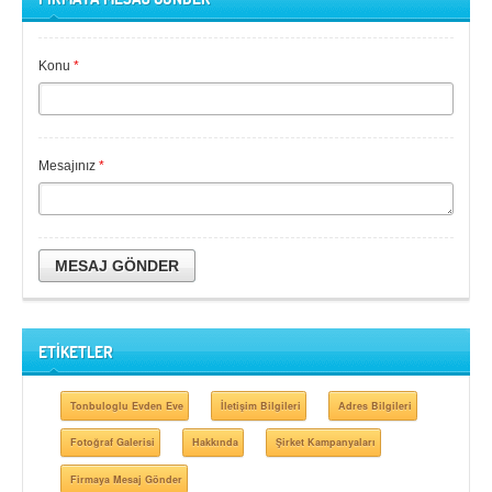
Konu
*
Mesajınız
*
MESAJ GÖNDER
ETİKETLER
Tonbuloglu Evden Eve
İletişim Bilgileri
Adres Bilgileri
Fotoğraf Galerisi
Hakkında
Şirket Kampanyaları
Firmaya Mesaj Gönder