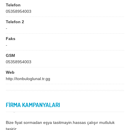
Bingöl
Bitlis
Telefon
05358954003
Bolu
Burdur
Telefon 2
Bursa
Çanakkale
-
Çankırı
Çorum
Faks
Denizli
Diyarbakır
-
Düzce
Edirne
GSM
05358954003
Elazığ
Erzincan
Web
Erzurum
Eskişehir
http://tonbuloglunal.tr.gg
Gaziantep
Giresun
Gümüşhane
Hakkari
FİRMA KAMPANYALARI
Hatay
Iğdır
Isparta
İstanbul
Bize fiyat sormadan eşya tasitmayin.hassas çalışır mutluluk
tasiriz