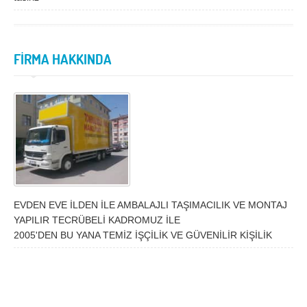
İzmir
K.Maraş
Karabük
Karaman
Kars
Kastamonu
FİRMA HAKKINDA
Kayseri
Kırıkkale
Kırklareli
Kırşehir
Kilis
Kocaeli
Konya
Kütahya
Malatya
Manisa
Mardin
Mersin
EVDEN EVE İLDEN İLE AMBALAJLI TAŞIMACILIK VE MONTAJ
YAPILIR TECRÜBELİ KADROMUZ İLE
Muğla
Muş
2005'DEN BU YANA TEMİZ İŞÇİLİK VE GÜVENİLİR KİŞİLİK
Nevşehir
Niğde
Ordu
Osmaniye
Rize
Sakarya