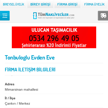
Back
TÜM NAKLİYECİLER
Adana
Adıyaman
Afyon
Ağrı
Tonbuloglu Evden Eve
Aksaray
Amasya
Ankara
Antalya
FİRMA İLETİŞİM BİLGİLERİ
Ardahan
Artvin
Aydın
Balıkesir
Adres
Mimarsinan mahallesi
Bartın
Batman
İl / İlçe
Bayburt
Bilecik
Çankırı / Merkez