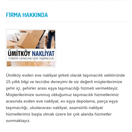
İzmir
K.Maraş
Karabük
Karaman
FİRMA HAKKINDA
Kars
Kastamonu
Kayseri
Kırıkkale
Kırklareli
Kırşehir
Kilis
Kocaeli
Konya
Kütahya
Ümitköy evden eve nakliyat şirketi olarak taşımacılık sektöründe
Malatya
Manisa
15 yıllık bilgi ve tecrübe deneyimi ile siz değerli müşterilerimize
Mardin
Mersin
şehir içi, şehirler arası eşya taşımacılığı hizmeti vermekteyiz.
Müşterilerimize sunmuş olduğumuz taşımacılık hizmetlerimiz
Muğla
Muş
arasında evden eve nakliyat, ev eşya depolama, parça eşya
taşımacılığı, uluslararası nakliyat, asansörlü nakliyat
Nevşehir
Niğde
hizmetlerimiz başta olmak üzere bir çok alanda hizmetler
Ordu
Osmaniye
sunmaktayız.
Rize
Sakarya