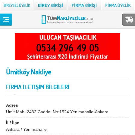
Back
TÜM NAKLİYECİLER
Adana
Adıyaman
Afyon
Ağrı
Ümitköy Nakliye
Aksaray
Amasya
Ankara
Antalya
FİRMA İLETİŞİM BİLGİLERİ
Ardahan
Artvin
Aydın
Balıkesir
Adres
Ümit Mah. 2432 Cadde. No:1524 Yenimahalle-Ankara
Bartın
Batman
İl / İlçe
Bayburt
Bilecik
Ankara / Yenımahalle