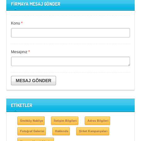
FİRMAYA MESAJ GÖNDER
Konu
*
Mesajınız
*
MESAJ GÖNDER
ETİKETLER
Ümitköy Nakliye
İletişim Bilgileri
Adres Bilgileri
Fotoğraf Galerisi
Hakkında
Şirket Kampanyaları