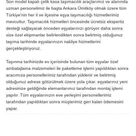
Son model kapalı çelik kasa taşımacılık araçlarımız ve alanında
uzman personelimiz ile başta Ankara Ümitköy olmak üzere tüm
Samsun
Siirt
Türkiye'nin her il ve ilçesine eşya taşımacılığı hizmetlerimiz
Sinop
Sivas
mevcuttur. Taşımacılık hizmetleri öncesinde ücretsiz ekspertiz
desteği sağlayarak önceden eşyalarınızı görüyor daha sonra
Şanlıurfa
Şırnak
size özel ekipmanlar belirlendikten sonra belirtmiş olduğunuz
taşıma tarihinde eşyalarınızın nakliye hizmetlerini
Tekirdağ
Tokat
gerçekleştiriyoruz.
Trabzon
Tunceli
Taşınma tarihinizde ev içerisinde bulunan tüm eşyalar özel
Uşak
Van
ambalajlama malzemeleri ile paketleme işlemi yapıldıktan sonra
aracımıza personellerimiz tarafından yüklenir ve belirtmiş
Yalova
Yozgat
olduğunuz adrese götürülmek üzere yola çıkar. eşyalarınız yeni
Zonguldak
adresinize geldiğinde elemanlarımız tarafından montaj işlemi
yapılır. Tüm eşyalarınızın eve yerleşimi personellerimiz
tarafından yapıldıktan sonra müşterimiz geri kalan ödemesini
MÜŞTERİ TALEPLERİ
yapar.
DEFTER
NAKLİYECİ İLANLARI