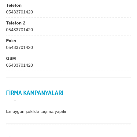
Bingöl
Bitlis
Telefon
05433701420
Bolu
Burdur
Telefon 2
Bursa
Çanakkale
05433701420
Çankırı
Çorum
Faks
Denizli
Diyarbakır
05433701420
Düzce
Edirne
GSM
05433701420
Elazığ
Erzincan
Erzurum
Eskişehir
FİRMA KAMPANYALARI
Gaziantep
Giresun
Gümüşhane
Hakkari
En uygun şekilde taşıma yapılır
Hatay
Iğdır
Isparta
İstanbul