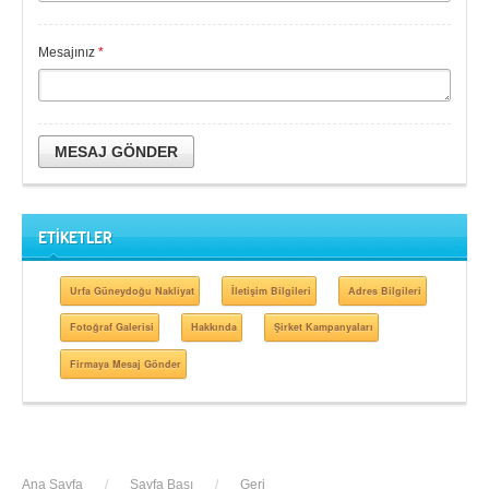
Mesajınız
*
MESAJ GÖNDER
ETİKETLER
Urfa Güneydoğu Nakliyat
İletişim Bilgileri
Adres Bilgileri
Fotoğraf Galerisi
Hakkında
Şirket Kampanyaları
Firmaya Mesaj Gönder
Ana Sayfa
/
Sayfa Başı
/
Geri