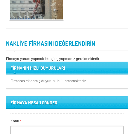
Samsun
Siirt
Sinop
Sivas
Şanlıurfa
Şırnak
NAKLİYE FİRMASINI DEĞERLENDİRİN
Tekirdağ
Tokat
Trabzon
Tunceli
Firmaya yorum yapmak için giriş yapmanız gerekmektedir.
Uşak
Van
FİRMANIN HIZLI DUYURULARI
Yalova
Yozgat
Firmanın eklenmiş duyurusu bulunmamaktadır.
Zonguldak
FİRMAYA MESAJ GÖNDER
MÜŞTERİ TALEPLERİ
DEFTER
Konu
*
NAKLİYECİ İLANLARI