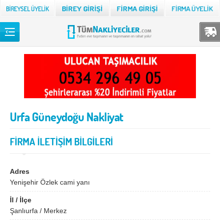
Back
TÜM NAKLİYECİLER
Adana
Adıyaman
Afyon
Ağrı
Urfa Güneydoğu Nakliyat
Aksaray
Amasya
Ankara
Antalya
FİRMA İLETİŞİM BİLGİLERİ
Ardahan
Artvin
Aydın
Balıkesir
Adres
Yenişehir Özlek cami yanı
Bartın
Batman
İl / İlçe
Bayburt
Bilecik
Şanlıurfa / Merkez