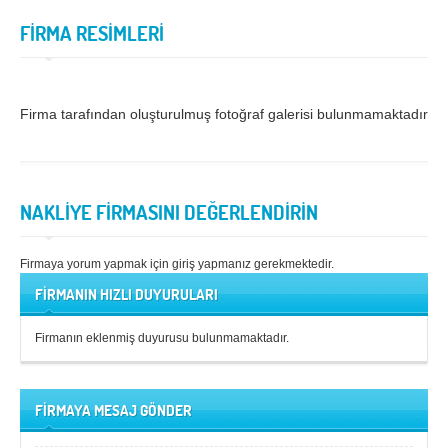
FİRMA RESİMLERİ
Samsun
Siirt
Sinop
Sivas
Şanlıurfa
Şırnak
Firma tarafından oluşturulmuş fotoğraf galerisi bulunmamaktadır.
Tekirdağ
Tokat
Trabzon
Tunceli
NAKLİYE FİRMASINI DEĞERLENDİRİN
Uşak
Van
Yalova
Yozgat
Firmaya yorum yapmak için giriş yapmanız gerekmektedir.
Zonguldak
FİRMANIN HIZLI DUYURULARI
Firmanın eklenmiş duyurusu bulunmamaktadır.
MÜŞTERİ TALEPLERİ
DEFTER
FİRMAYA MESAJ GÖNDER
NAKLİYECİ İLANLARI