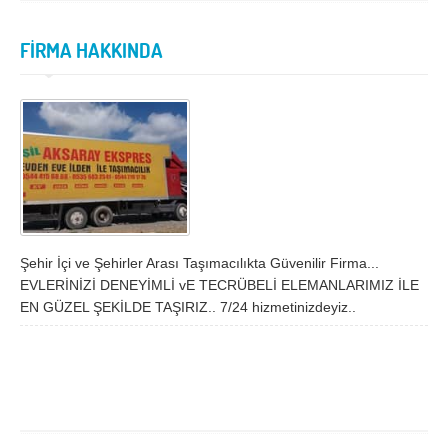
İzmir
K.Maraş
Karabük
Karaman
FİRMA HAKKINDA
Kars
Kastamonu
Kayseri
Kırıkkale
Kırklareli
Kırşehir
Kilis
Kocaeli
Konya
Kütahya
Malatya
Manisa
Şehir İçi ve Şehirler Arası Taşımacılıkta Güvenilir Firma...
EVLERİNİZİ DENEYİMLİ vE TECRÜBELİ ELEMANLARIMIZ İLE
Mardin
Mersin
EN GÜZEL ŞEKİLDE TAŞIRIZ.. 7/24 hizmetinizdeyiz..
Muğla
Muş
Nevşehir
Niğde
Ordu
Osmaniye
Rize
Sakarya