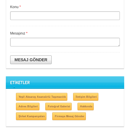
Konu
*
Mesajınız
*
MESAJ GÖNDER
ETİKETLER
Yeşil Aksaray Asansörlü Taşımacılık
İletişim Bilgileri
Adres Bilgileri
Fotoğraf Galerisi
Hakkında
Şirket Kampanyaları
Firmaya Mesaj Gönder