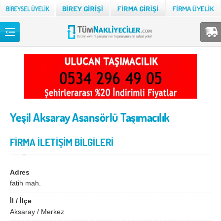
Back
TÜM NAKLİYECİLER
Adana
Adıyaman
Afyon
Ağrı
Yeşil Aksaray Asansörlü Taşımacılık
Aksaray
Amasya
Ankara
Antalya
FİRMA İLETİŞİM BİLGİLERİ
Ardahan
Artvin
Aydın
Balıkesir
Adres
fatih mah.
Bartın
Batman
İl / İlçe
Bayburt
Bilecik
Aksaray / Merkez