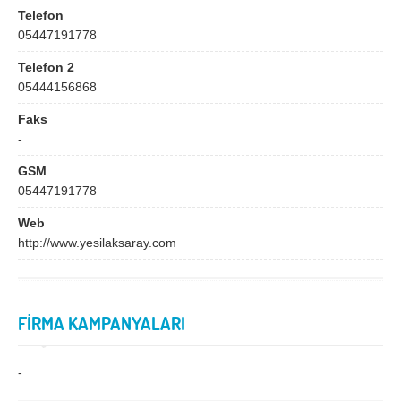
Bingöl
Bitlis
Telefon
05447191778
Bolu
Burdur
Telefon 2
Bursa
Çanakkale
05444156868
Çankırı
Çorum
Faks
Denizli
Diyarbakır
-
Düzce
Edirne
GSM
05447191778
Elazığ
Erzincan
Web
Erzurum
Eskişehir
http://www.yesilaksaray.com
Gaziantep
Giresun
Gümüşhane
Hakkari
FİRMA KAMPANYALARI
Hatay
Iğdır
Isparta
İstanbul
-