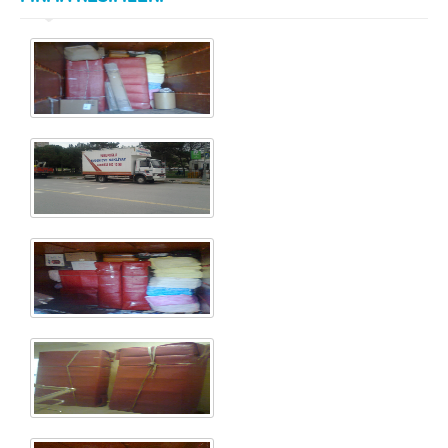
Samsun
Siirt
Sinop
Sivas
Şanlıurfa
Şırnak
Tekirdağ
Tokat
Trabzon
Tunceli
Uşak
Van
Yalova
Yozgat
Zonguldak
MÜŞTERİ TALEPLERİ
DEFTER
NAKLİYECİ İLANLARI