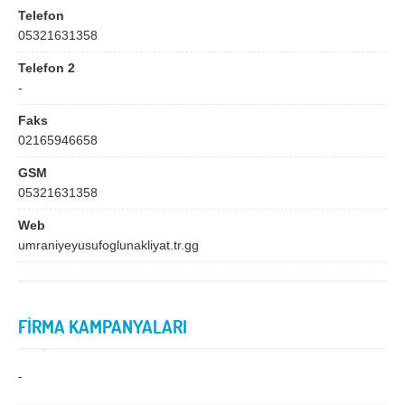
Bingöl
Bitlis
Telefon
05321631358
Bolu
Burdur
Telefon 2
Bursa
Çanakkale
-
Çankırı
Çorum
Faks
Denizli
Diyarbakır
02165946658
Düzce
Edirne
GSM
05321631358
Elazığ
Erzincan
Web
Erzurum
Eskişehir
umraniyeyusufoglunakliyat.tr.gg
Gaziantep
Giresun
Gümüşhane
Hakkari
FİRMA KAMPANYALARI
Hatay
Iğdır
Isparta
İstanbul
-