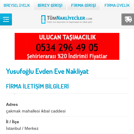
Back
TÜM NAKLİYECİLER
Adana
Adıyaman
Afyon
Ağrı
Yusufoğlu Evden Eve Nakliyat
Aksaray
Amasya
Ankara
Antalya
FİRMA İLETİŞİM BİLGİLERİ
Ardahan
Artvin
Aydın
Balıkesir
Adres
çakmak mahallesi ikbal caddesi
Bartın
Batman
İl / İlçe
Bayburt
Bilecik
İstanbul / Merkez