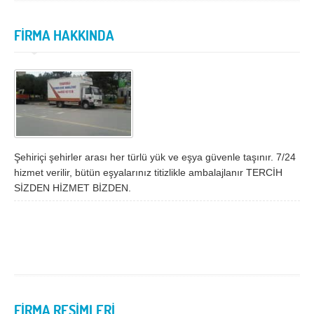
İzmir
K.Maraş
Karabük
Karaman
FİRMA HAKKINDA
Kars
Kastamonu
Kayseri
Kırıkkale
Kırklareli
Kırşehir
Kilis
Kocaeli
Konya
Kütahya
Şehiriçi şehirler arası her türlü yük ve eşya güvenle taşınır. 7/24
hizmet verilir, bütün eşyalarınız titizlikle ambalajlanır TERCİH
Malatya
Manisa
SİZDEN HİZMET BİZDEN.
Mardin
Mersin
Muğla
Muş
Nevşehir
Niğde
Ordu
Osmaniye
FİRMA RESİMLERİ
Rize
Sakarya