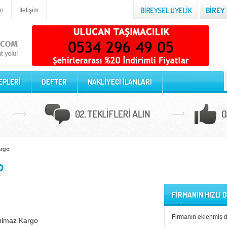
rı
İletişim
EPLERİ
DEFTER
NAKLİYECİ İLANLARI
argo
o
FİRMANIN HIZLI
Firmanın eklenmiş 
ılmaz Kargo