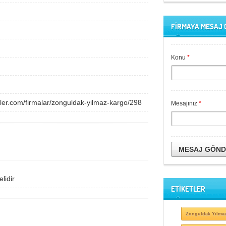
FİRMAYA MESAJ
Konu
*
iler.com/firmalar/zonguldak-yilmaz-kargo/298
Mesajınız
*
MESAJ GÖN
lidir
ETİKETLER
Zonguldak Yılma