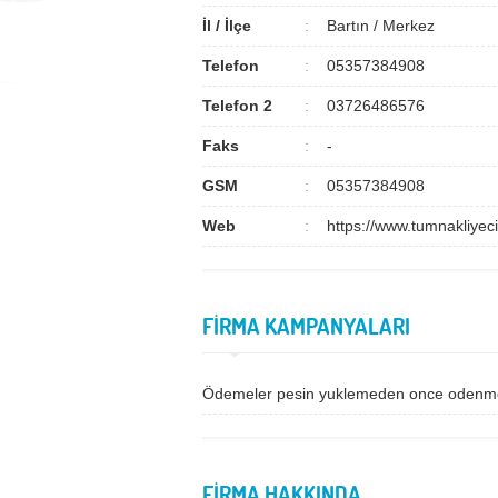
İl / İlçe
Bartın / Merkez
Telefon
05357384908
Telefon 2
03726486576
Faks
-
GSM
05357384908
Web
https://www.tumnakliyec
FİRMA KAMPANYALARI
Ödemeler pesin yuklemeden once odenme
FİRMA HAKKINDA