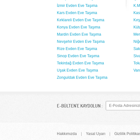
İzmir Evden Eve Taşıma
K.M
Kars Evden Eve Taşıma
Kas
Kırklareli Evden Eve Taşıma
Kır
Konya Evden Eve Taşıma
Küt
Mardin Evden Eve Taşıma
Mer
Nevşehir Evden Eve Taşıma
Niğ
Rize Evden Eve Taşıma
Sak
Sinop Evden Eve Taşıma
Siv
Tekirdağ Evden Eve Taşıma
Tok
Uşak Evden Eve Taşıma
Van
Zonguldak Evden Eve Taşıma
E-BÜLTEN'E KAYDOLUN :
Hakkımızda
|
Yasal Uyarı
|
Gizlilik Politika