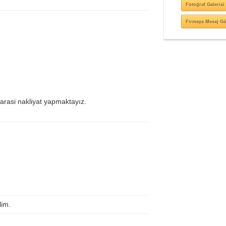
Fotoğraf Galerisi
Firmaya Mesaj G
 arasi nakliyat yapmaktayız.
lim.