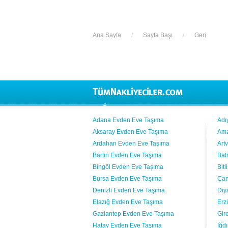
Ana Sayfa
/
Sayfa Başı
/
Geri
Adana Evden Eve Taşıma
Adı
Aksaray Evden Eve Taşıma
Ama
Ardahan Evden Eve Taşıma
Art
Bartın Evden Eve Taşıma
Bat
Bingöl Evden Eve Taşıma
Bit
Bursa Evden Eve Taşıma
Çan
Denizli Evden Eve Taşıma
Diy
Elazığ Evden Eve Taşıma
Erz
Gaziantep Evden Eve Taşıma
Gir
Hatay Evden Eve Taşıma
Iğd